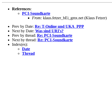
References
:
PCI-Soundkarte
From:
klaus.fetzer_bEi_gmx.net (Klaus Fetzer)
Prev by Date:
Re: T-Online und UKA_PPP
Next by Date:
Was sind URI's?
Prev by thread:
Re: PCI-Soundkarte
Next by thread:
Re: PCI-Soundkarte
Index(es):
Date
Thread