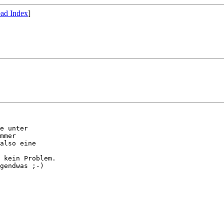
ad Index
]
e unter

mmer

also eine

 kein Problem.

gendwas ;-)
