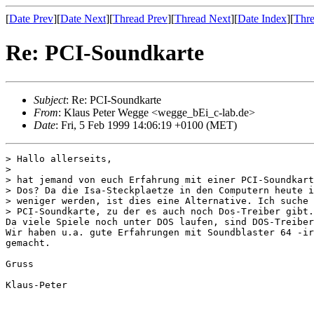
[
Date Prev
][
Date Next
][
Thread Prev
][
Thread Next
][
Date Index
][
Thre
Re: PCI-Soundkarte
Subject
: Re: PCI-Soundkarte
From
: Klaus Peter Wegge <wegge_bEi_c-lab.de>
Date
: Fri, 5 Feb 1999 14:06:19 +0100 (MET)
> Hallo allerseits,

> 

> hat jemand von euch Erfahrung mit einer PCI-Soundkart
> Dos? Da die Isa-Steckplaetze in den Computern heute i
> weniger werden, ist dies eine Alternative. Ich suche 
> PCI-Soundkarte, zu der es auch noch Dos-Treiber gibt.

Da viele Spiele noch unter DOS laufen, sind DOS-Treiber
Wir haben u.a. gute Erfahrungen mit Soundblaster 64 -ir
gemacht.

Gruss

Klaus-Peter
