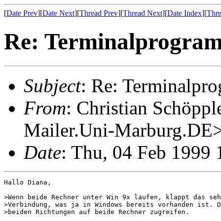
[
Date Prev
][
Date Next
][
Thread Prev
][
Thread Next
][
Date Index
][
Thre
Re: Terminalprogramm
Subject
: Re: Terminalpro
From
: Christian Schöpp
Mailer.Uni-Marburg.DE
Date
: Thu, 04 Feb 1999
Hallo Diana,

>Wenn beide Rechner unter Win 9x laufen, klappt das seh
>Verbindung, was ja in Windows bereits vorhanden ist. D
>beiden Richtungen auf beide Rechner zugreifen.
