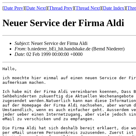
[
Date Prev
][
Date Next
][
Thread Prev
][
Thread Next
][
Date Index
][
Thre
Neuer Service der Firma Aldi
Subject
: Neuer Service der Firma Aldi
From
: b.niederer_bEi_hit.handshake.de (Bernd Niederer)
Date
: 02 Feb 1999 00:00:00 +0000
Hallo,

ich moechte hier einmal auf einen neuen Service der Fir
aufmerksam machen.

Ich habe mit der Firma Aldi vereinbaren koennen, Dass B
Sehbehinderten zukuenftig die Aktuellen Wochenangebote 
zugesendet werden.Natuerlich kann man diese Information
auf der Homepage der Firma Aldi nachsehen, aber warum d
Umstaendlich, wenn es auch einfacher geht. Ausserdem ve
jeder ueber einen Internetzugang, aber viele jedoch sin
eMail zu verschicken und zu empfangen.

Die Firma Aldi hat sich deshalb bereit erklaert, die wo
per eMail unserem Personenkreis zuzusenden. Zuerst ist 