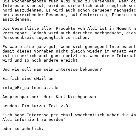
Die Wochenangebote fuer Aldi sued zu versenden. Wenn di
Interesse stoesst, wird es sicherlich auch moeglich sei
nord auszudehnen. Es wird auch schon darueber nachgedac
bei ausreichender Resonanz, auf Oesterreich, Frankreich
auszudehnen.

Die Gesamtliste aller Produkte von Aldi ist im Moment n
verfuegbar. Jedoch wird auch darueber nachgedacht, dies
Personenkreis zugaenglich zu machen.

Es waere also ganz gut, wenn sich genuegend Interessent
damit dieses Vorhaben nicht gleich wieder im Ansatz ver
ist sicherlich auch ganz nuetzlich, wenn diese Informat
wird und so noch andere ereicht.

Und wie soll man sein Interesse bekunden?

Einfach eine eMail an

info_bEi_partnersatz.de

Ansprechpartner: Herr Karl Kirchgaesser

senden. Ein kurzer Text z.B.

"ich habe Interesse per eMail woechentlich ueber die An
Aldi informiert zu werden"

oder so aehnlich.
