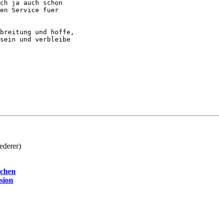
ch ja auch schon  

en Service fuer  

breitung und hoffe,  

sein und verbleibe

ederer)
achen
sion