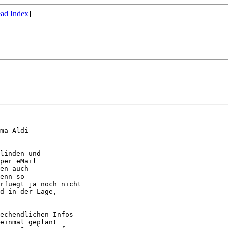
ad Index
]
ma Aldi

linden und  

per eMail  

en auch

enn so

rfuegt ja noch nicht

d in der Lage,

echendlichen Infos

einmal geplant
