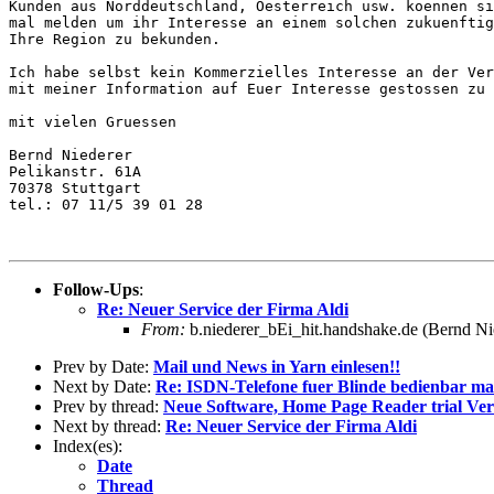
Kunden aus Norddeutschland, Oesterreich usw. koennen si
mal melden um ihr Interesse an einem solchen zukuenftig
Ihre Region zu bekunden.

Ich habe selbst kein Kommerzielles Interesse an der Ver
mit meiner Information auf Euer Interesse gestossen zu 
mit vielen Gruessen

Bernd Niederer

Pelikanstr. 61A

70378 Stuttgart

tel.: 07 11/5 39 01 28

Follow-Ups
:
Re: Neuer Service der Firma Aldi
From:
b.niederer_bEi_hit.handshake.de (Bernd Ni
Prev by Date:
Mail und News in Yarn einlesen!!
Next by Date:
Re: ISDN-Telefone fuer Blinde bedienbar m
Prev by thread:
Neue Software, Home Page Reader trial Ver
Next by thread:
Re: Neuer Service der Firma Aldi
Index(es):
Date
Thread