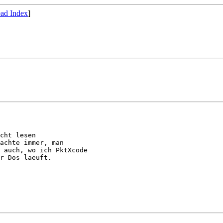
ad Index
]
cht lesen

achte immer, man

 auch, wo ich PktXcode

r Dos laeuft.
