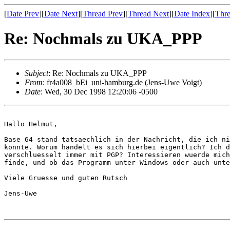
[
Date Prev
][
Date Next
][
Thread Prev
][
Thread Next
][
Date Index
][
Thre
Re: Nochmals zu UKA_PPP
Subject
: Re: Nochmals zu UKA_PPP
From
: fr4a008_bEi_uni-hamburg.de (Jens-Uwe Voigt)
Date
: Wed, 30 Dec 1998 12:20:06 -0500
Hallo Helmut,

Base 64 stand tatsaechlich in der Nachricht, die ich ni
konnte. Worum handelt es sich hierbei eigentlich? Ich d
verschluesselt immer mit PGP? Interessieren wuerde mich
finde, und ob das Programm unter Windows oder auch unte
Viele Gruesse und guten Rutsch

Jens-Uwe
