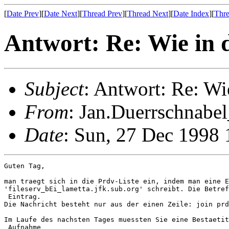
[
Date Prev
][
Date Next
][
Thread Prev
][
Thread Next
][
Date Index
][
Thre
Antwort: Re: Wie in d
Subject
: Antwort: Re: Wi
From
: Jan.Duerrschnabe
Date
: Sun, 27 Dec 1998
Guten Tag,

man traegt sich in die Prdv-Liste ein, indem man eine E
'fileserv_bEi_lametta.jfk.sub.org' schreibt. Die Betref
 Eintrag.

Die Nachricht besteht nur aus der einen Zeile: join prd
Im Laufe des nachsten Tages muessten Sie eine Bestaetit
 Aufnahme
