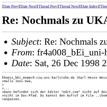
[
Date Prev
][
Date Next
][
Thread Prev
][
Thread Next
][
Date Index
][
Thre
Re: Nochmals zu U
Subject
: Re: Nochmals 
From
: fr4a008_bEi_uni-
Date
: Sat, 26 Dec 1998 
khweis_bEi_mvmpc9.ciw.uni-karlsruhe.de (Karl-Heinz Weis
>Hallo Jens-Uwe,

>

>...

>Dann befindet sich der Editor "edit.com" nicht auf dei
>nicht im Dos-Pfad. Du kannst den Aufruf im File ..\hom
>anpassen.
