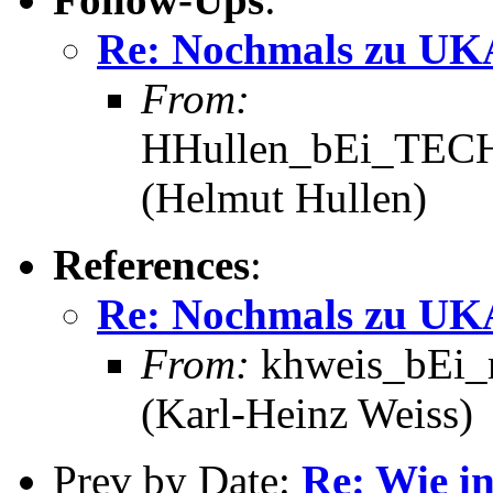
Re: Nochmals zu U
From:
HHullen_bEi_TECH
(Helmut Hullen)
References
:
Re: Nochmals zu U
From:
khweis_bEi_m
(Karl-Heinz Weiss)
Prev by Date:
Re: Wie in