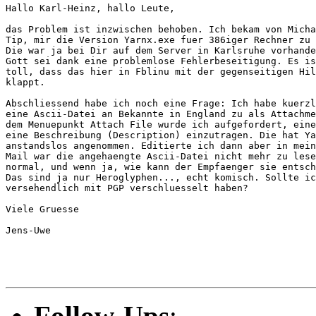
Hallo Karl-Heinz, hallo Leute,

das Problem ist inzwischen behoben. Ich bekam von Micha
Tip, mir die Version Yarnx.exe fuer 386iger Rechner zu 
Die war ja bei Dir auf dem Server in Karlsruhe vorhande
Gott sei dank eine problemlose Fehlerbeseitigung. Es is
toll, dass das hier in Fblinu mit der gegenseitigen Hil
klappt.

Abschliessend habe ich noch eine Frage: Ich habe kuerzl
eine Ascii-Datei an Bekannte in England zu als Attachme
dem Menuepunkt Attach File wurde ich aufgefordert, eine
eine Beschreibung (Description) einzutragen. Die hat Ya
anstandslos angenommen. Editierte ich dann aber in mein
Mail war die angehaengte Ascii-Datei nicht mehr zu lese
normal, und wenn ja, wie kann der Empfaenger sie entsch
Das sind ja nur Heroglyphen..., echt komisch. Sollte ic
versehendlich mit PGP verschluesselt haben?

Viele Gruesse

Jens-Uwe

Follow-Ups
: