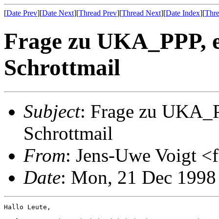
[
Date Prev
][
Date Next
][
Thread Prev
][
Thread Next
][
Date Index
][
Thre
Frage zu UKA_PPP, e
Schrottmail
Subject
: Frage zu UKA_P
Schrottmail
From
: Jens-Uwe Voigt 
Date
: Mon, 21 Dec 1998
Hallo Leute,
