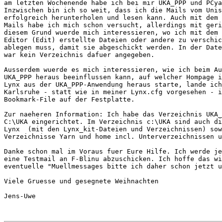
am letzten Wochenende habe ich bei mir UKA_PPP und PCya
Inzwischen bin ich so weit, dass ich die Mails vom Unis
erfolgreich herunterholen und lesen kann. Auch mit dem 
Mails habe ich mich schon versucht, allerdings mit geri
diesem Grund wuerde mich interessieren, wo ich mit dem 
Editor (Edit) erstellte Dateien oder andere zu verschic
ablegen muss, damit sie abgeschickt werden. In der Date
war kein Verzeichnis dafuer angegeben. 

Ausserdem wuerde es mich interessieren, wie ich beim Au
UKA_PPP heraus beeinflussen kann, auf welcher Hompage i
Lynx aus der UKA_PPP-Anwendung heraus starte, lande ich
Karlsruhe - statt wie in meiner Lynx.cfg vorgesehen - i
Bookmark-File auf der Festplatte. 

Zur naeheren Information: Ich habe das Verzeichnis UKA_
C:\UKA eingerichtet. Im Verzeichnis c:\UKA sind auch di
Lynx  (mit den Lynx_kit-Dateien und Verzeichnissen) sow
Verzeichnisse Yarn und home incl. Unterverzeichnissen u
Danke schon mal im Voraus fuer Eure Hilfe. Ich werde je
eine Testmail an F-Blinu abzuschicken. Ich hoffe das wi
eventuelle "Muellmessages bitte ich daher schon jetzt u
Viele Gruesse und gesegnete Weihnachten

Jens-Uwe
