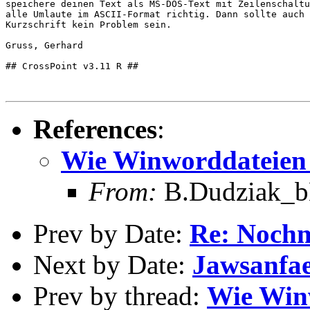
speichere deinen Text als MS-DOS-Text mit Zeilenschaltu
alle Umlaute im ASCII-Format richtig. Dann sollte auch 
Kurzschrift kein Problem sein.

Gruss, Gerhard

## CrossPoint v3.11 R ##

References
:
Wie Winworddateien i
From:
B.Dudziak_bE
Prev by Date:
Re: Nochm
Next by Date:
Jawsanfae
Prev by thread:
Wie Winw