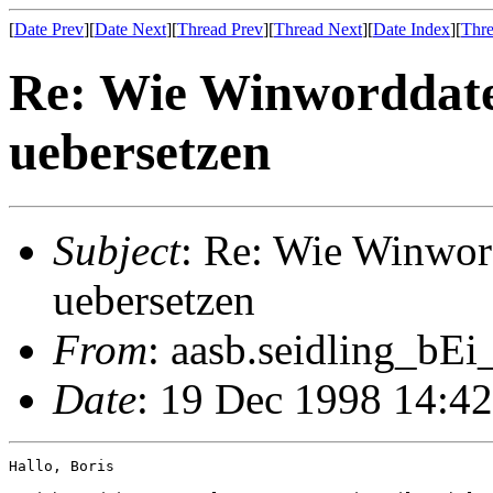
[
Date Prev
][
Date Next
][
Thread Prev
][
Thread Next
][
Date Index
][
Thre
Re: Wie Winworddatei
uebersetzen
Subject
: Re: Wie Winword
uebersetzen
From
: aasb.seidling_bEi
Date
: 19 Dec 1998 14:4
Hallo, Boris
