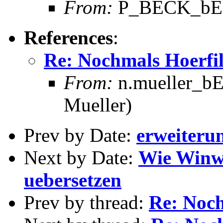
From:
P_BECK_bEi_i
References
:
Re: Nochmals Hoerfi
From:
n.mueller_bE
Mueller)
Prev by Date:
erweiterun
Next by Date:
Wie Winwo
uebersetzen
Prev by thread:
Re: Noc