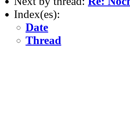
Next by thread:
Re: Noc
Index(es):
Date
Thread