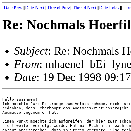
[
Date Prev
][
Date Next
][
Thread Prev
][
Thread Next
][
Date Index
][
Thre
Re: Nochmals Hoerfi
Subject
: Re: Nochmals H
From
: mhaenel_bEi_lyne
Date
: 19 Dec 1998 09:1
Hallo zusammen!

Ich moechte Eure Beitraege zum Anlass nehmen, mich fuer
bedanken, dass ueberhaupt das Audiodeskriptionsprojekt 
Ausmasse angenommen hat.

Einen Punkt moechte ich aufgreifen, der hier zwar schon
nicht weiter verfolgt wurde. Hat man Euch nicht waehren
darauf angesprochen, dass in Stereo vertonte Filme tech