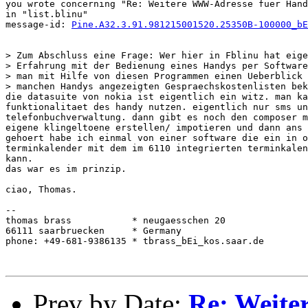
you wrote concerning "Re: Weitere WWW-Adresse fuer Hand
in "list.blinu"

message-id: 
Pine.A32.3.91.981215001520.25350B-100000_bE
> Zum Abschluss eine Frage: Wer hier in Fblinu hat eige
> Erfahrung mit der Bedienung eines Handys per Software
> man mit Hilfe von diesen Programmen einen Ueberblick 
> manchen Handys angezeigten Gespraechskostenlisten bek
die datasuite von nokia ist eigentlich ein witz. man ka
funktionalitaet des handy nutzen. eigentlich nur sms un
telefonbuchverwaltung. dann gibt es noch den composer m
eigene klingeltoene erstellen/ impotieren und dann ans 
gehoert habe ich einmal von einer software die ein in o
terminkalender mit dem im 6110 integrierten terminkalen
kann.

das war es im prinzip.

ciao, Thomas.

-- 

thomas brass           * neugaesschen 20

66111 saarbruecken     * Germany

phone: +49-681-9386135 * tbrass_bEi_kos.saar.de

Prev by Date:
Re: Weit