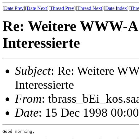
[
Date Prev
][
Date Next
][
Thread Prev
][
Thread Next
][
Date Index
][
Thre
Re: Weitere WWW-Ad
Interessierte
Subject
: Re: Weitere W
Interessierte
From
: tbrass_bEi_kos.sa
Date
: 15 Dec 1998 00:0
Good morning,
