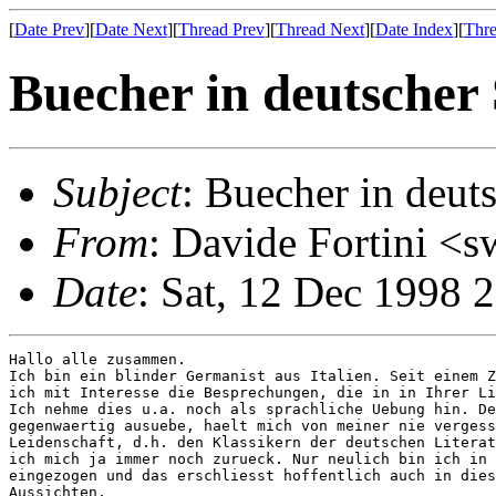
[
Date Prev
][
Date Next
][
Thread Prev
][
Thread Next
][
Date Index
][
Thre
Buecher in deutscher
Subject
: Buecher in deut
From
: Davide Fortini <s
Date
: Sat, 12 Dec 1998 
Hallo alle zusammen.

Ich bin ein blinder Germanist aus Italien. Seit einem Z
ich mit Interesse die Besprechungen, die in in Ihrer Li
Ich nehme dies u.a. noch als sprachliche Uebung hin. De
gegenwaertig ausuebe, haelt mich von meiner nie vergess
Leidenschaft, d.h. den Klassikern der deutschen Literat
ich mich ja immer noch zurueck. Nur neulich bin ich in 
eingezogen und das erschliesst hoffentlich auch in dies
Aussichten.
