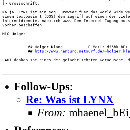
|> Grossschrift.

Na ja. LYNX ist ein sog. Browser fuer das World Wide We
einem textbasiert (DOS) den Zugriff auf einen der viele
Internetdienste, naemlich www. Den Internet-Zugang muss
vorher beschaffen.

MfG Holger

-- 

           ## Holger Klang           E-Mail: df5hk_bEi_
           ## 
http://www.hamburg.netsurf.de/~holger.kla
LAUT denken ist eines der gefaehrlichsten Geraeusche, d
Follow-Ups
:
Re: Was ist LYNX
From:
mhaenel_bEi_