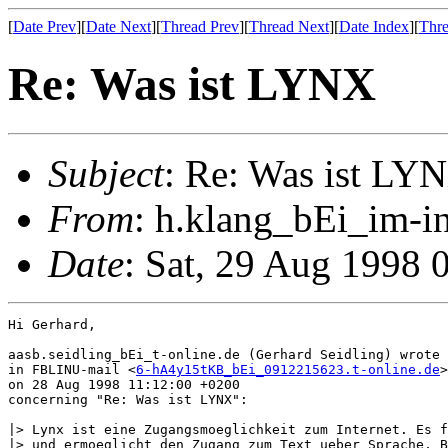
[
Date Prev
][
Date Next
][
Thread Prev
][
Thread Next
][
Date Index
][
Thre
Re: Was ist LYNX
Subject
: Re: Was ist LY
From
: h.klang_bEi_im-i
Date
: Sat, 29 Aug 1998 
Hi Gerhard,

aasb.seidling_bEi_t-online.de (Gerhard Seidling) wrote

in FBLINU-mail <
6-hA4y15tKB_bEi_0912215623.t-online.de
>
on 28 Aug 1998 11:12:00 +0200

concerning "Re: Was ist LYNX":

|> Lynx ist eine Zugangsmoeglichkeit zum Internet. Es f
|> und ermoeglicht den Zugang zum Text ueber Sprache, B