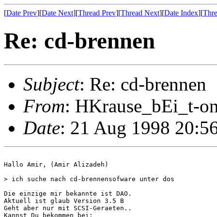
[
Date Prev
][
Date Next
][
Thread Prev
][
Thread Next
][
Date Index
][
Thre
Re: cd-brennen
Subject
: Re: cd-brennen
From
: HKrause_bEi_t-on
Date
: 21 Aug 1998 20:5
Hallo Amir, (Amir Alizadeh)

> ich suche nach cd-brennensofware unter dos

Die einzige mir bekannte ist DAO.

Aktuell ist glaub Version 3.5 B

Geht aber nur mit SCSI-Geraeten..

Kannst Du bekommen bei:
