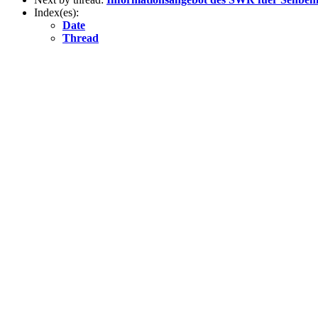
Index(es):
Date
Thread