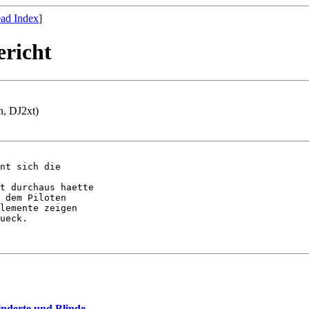
ad Index
]
ericht
n, DJ2xt)
nt sich die

t durchaus haette

 dem Piloten

lemente zeigen

ueck.

nderte und Blinde