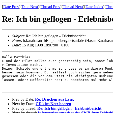
[
Date Prev
][
Date Next
][
Thread Prev
][
Thread Next
][
Date Index
][
Thre
Re: Ich bin geflogen - Erlebnisb
Subject
: Re: Ich bin geflogen - Erlebnisbericht
From
: h.karahasan_bEi_pinneberg.netsurf.de (Hasan Karahasa
Date
: 15 Aug 1998 18:07:00 +0100
Hallo Matthias

> und der Pilot sollte auch gespraechig sein, sonst loh
> Investition nicht.

Deiner Schilderung entnehme ich, dass es in diesem Punk
besser sein koennen. Du haettest doch sicher gern neben
gesessen oder dir vor dem Start die wichtigsten Bediene
lassen, oder? Hoffentlich hast du naechstes mal mehr Gl
Prev by Date:
Re: Drucken aus Lynx
Next by Date:
CD's im Netz hoeren
Prev by thread:
Re: Ich bin geflogen - Erlebnisbericht
Next by thread:
Informationsangebot des SWR fuer Sehbehi