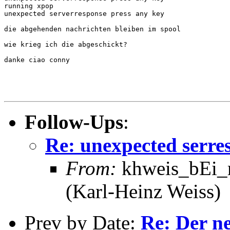
running xpop

unexpected serverresponse press any key

die abgehenden nachrichten bleiben im spool

wie krieg ich die abgeschickt?

danke ciao conny

Follow-Ups
:
Re: unexpected serre
From:
khweis_bEi_m
(Karl-Heinz Weiss)
Prev by Date:
Re: Der n