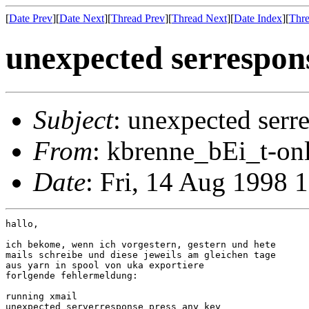
[
Date Prev
][
Date Next
][
Thread Prev
][
Thread Next
][
Date Index
][
Thre
unexpected serrespon
Subject
: unexpected serr
From
: kbrenne_bEi_t-on
Date
: Fri, 14 Aug 1998 
hallo,

ich bekome, wenn ich vorgestern, gestern und hete

mails schreibe und diese jeweils am gleichen tage

aus yarn in spool von uka exportiere

forlgende fehlermeldung:

running xmail

unexpected serverresponse press any key
