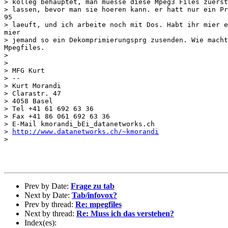
> kolleg behauptet, man muesse diese Mpeg3 Files zuerst
> lassen, bevor man sie hoeren kann. er hatt nur ein Pr
95

> laeuft, und ich arbeite noch mit Dos. Habt ihr mier e
mier

> jemand so ein Dekomprimierungsprg zusenden. Wie macht
Mpegfiles.

> 

> 

> MFG Kurt

> --

> Kurt Morandi

> Clarastr. 47

> 4058 Basel

> Tel +41 61 692 63 36

> Fax +41 86 061 692 63 36

> E-Mail kmorandi_bEi_datanetworks.ch

> 
http://www.datanetworks.ch/~kmorandi
>

Prev by Date:
Frage zu tab
Next by Date:
Tab/infovox?
Prev by thread:
Re: mpegfiles
Next by thread:
Re: Muss ich das verstehen?
Index(es):