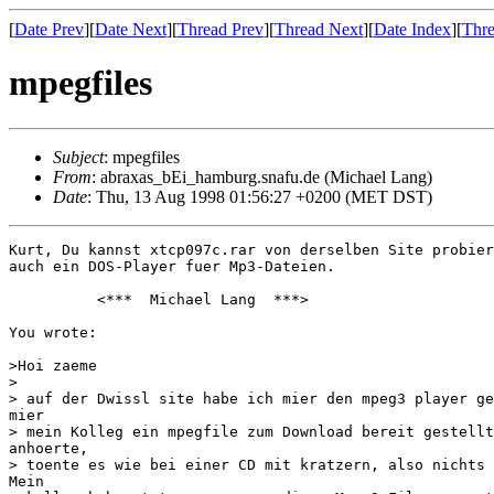
[
Date Prev
][
Date Next
][
Thread Prev
][
Thread Next
][
Date Index
][
Thre
mpegfiles
Subject
: mpegfiles
From
: abraxas_bEi_hamburg.snafu.de (Michael Lang)
Date
: Thu, 13 Aug 1998 01:56:27 +0200 (MET DST)
Kurt, Du kannst xtcp097c.rar von derselben Site probier
auch ein DOS-Player fuer Mp3-Dateien.

          <***  Michael Lang  ***>

You wrote:

>Hoi zaeme

> 

> auf der Dwissl site habe ich mier den mpeg3 player ge
mier

> mein Kolleg ein mpegfile zum Download bereit gestellt
anhoerte,

> toente es wie bei einer CD mit kratzern, also nichts 
Mein
