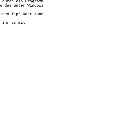
 durch ein Programm

g das unter Windows

inen Tip? Oder kann

 ihr es mit
