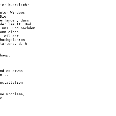
ier kuerzlich?

nter Windows

Die

erfangen, dass

der laeuft. Und

 uns. Und nachdem

ann einen

 Teil der

hochgefahren

tartens, d. h.,

haupt

nd es etwas

n...

nstallation

ne Probleme,

e
