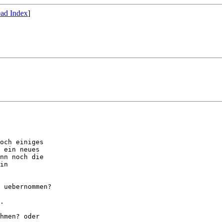
ad Index
]
och einiges

 ein neues

nn noch die

in

 uebernommen?

.

hmen? oder
