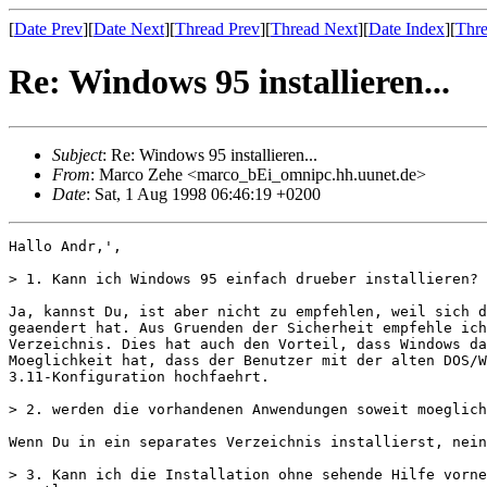
[
Date Prev
][
Date Next
][
Thread Prev
][
Thread Next
][
Date Index
][
Thre
Re: Windows 95 installieren...
Subject
: Re: Windows 95 installieren...
From
: Marco Zehe <marco_bEi_omnipc.hh.uunet.de>
Date
: Sat, 1 Aug 1998 06:46:19 +0200
Hallo Andr‚',

> 1. Kann ich Windows 95 einfach drueber installieren?

Ja, kannst Du, ist aber nicht zu empfehlen, weil sich d
geaendert hat. Aus Gruenden der Sicherheit empfehle ich
Verzeichnis. Dies hat auch den Vorteil, dass Windows da
Moeglichkeit hat, dass der Benutzer mit der alten DOS/W
3.11-Konfiguration hochfaehrt.

> 2. werden die vorhandenen Anwendungen soweit moeglich
Wenn Du in ein separates Verzeichnis installierst, nein
> 3. Kann ich die Installation ohne sehende Hilfe vorne