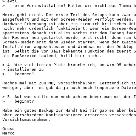
> evtl.

>    eine Vorinstallation? Hatten wir nicht das Thema h
Nein, geht nicht. Der erste Teil des Setups kann zwar u
ausgefuehrt und mit dem Screen-Reader verfolgt werden. 
Hardware-Erkennung ist aber ein ziemlich kritisches Unt
nicht mehr ordentlich funktioniert, wenn ein Screen-Rea
spaetestens danach ist alles vorbei mit dem Zugang fuer
der Rechner neu gestartet wurde, erst recht, denn man k
Screen-Reader erst dann wieder starten, wenn der zweite
Installation abgeschlossen und Windows mit dem Desktop 
ist. Selbst die von Jaws bekannte Funktion des zuerst S
als RunService laufend, hilft hier nicht.

> 4. Wie viel freien Platz brauche ich, um Win 95 ueber
> installieren zu

>    koennen?

Rechne mal mit 200 MB, vorsichtshalber. Letztendlich si
weniger, aber  es gab da ja auch noch temporaere Dateie
> 5. Auf was sollte man noch achten bevor man mit der I
>    beginnt?

Habe ein gutes Backup zur Hand! Bei mir gab es aber kei
aber verschiedene Konfigurationen erfordern verschieden
Vorsichtsmassnahmen.

Gruss

Marco
