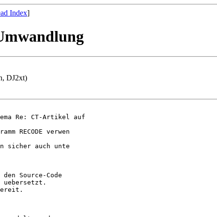
ad Index
]
O-Umwandlung
n, DJ2xt)
ema Re: CT-Artikel auf

ramm RECODE verwen

n sicher auch unte

 den Source-Code

 uebersetzt.

ereit.
