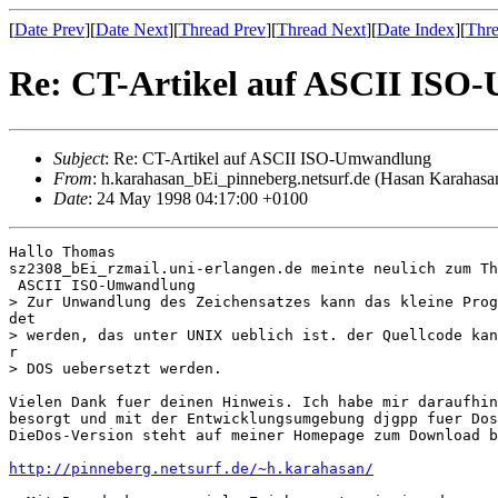
[
Date Prev
][
Date Next
][
Thread Prev
][
Thread Next
][
Date Index
][
Thre
Re: CT-Artikel auf ASCII IS
Subject
: Re: CT-Artikel auf ASCII ISO-Umwandlung
From
: h.karahasan_bEi_pinneberg.netsurf.de (Hasan Karahasa
Date
: 24 May 1998 04:17:00 +0100
Hallo Thomas

sz2308_bEi_rzmail.uni-erlangen.de meinte neulich zum Th
 ASCII ISO-Umwandlung

> Zur Unwandlung des Zeichensatzes kann das kleine Prog
det

> werden, das unter UNIX ueblich ist. der Quellcode kan
r

> DOS uebersetzt werden.

Vielen Dank fuer deinen Hinweis. Ich habe mir daraufhin
besorgt und mit der Entwicklungsumgebung djgpp fuer Dos
DieDos-Version steht auf meiner Homepage zum Download b
http://pinneberg.netsurf.de/~h.karahasan/