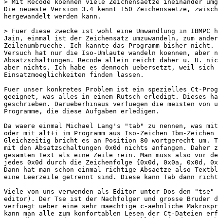
> Mit Recode koennen viele Zeichensaetze ineinander umg
Die neueste Version 3.4 kennt 150 Zeichensaetze, zwisch
hergewandelt werden kann.

> Fuer diese zwecke ist wohl eine Umwandlung in IBMPC h
Jain, einmal ist der Zeichensatz umzuwandeln, zum ander
Zeilenumbrueche. Ich kannte das Programm bisher nicht. 
Versuch hat nur die Iso-Umlaute wandeln koennen, aber n
Absatzschaltungen. Recode allein reicht daher u. U. nic
aber nichts. Ich habe es dennoch uebersetzt, weil sich 
Einsatzmoeglichkeiten finden lassen.

Fuer unser konkretes Problem ist ein spezielles Ct-Prog
geeignet, was alles in einem Rutsch erledigt. Dieses ha
geschrieben. Darueberhinaus verfuegen die meisten von u
Programme, die diese Aufgaben erledigen.

Da waere einmal Michael Lang's "tab" zu nennen, was mit
oder mit alt+i im Programm aus Iso-Zeichen Ibm-Zeichen 
Gleichzeitig bricht es an Position 80 wortgerecht um. T
mit den Absatzschaltungen 0x0d nichts anfangen. Daher z
gesamten Text als eine Zeile rein. Man muss also vor de
jedes 0x0d durch die Zeichenfolge {0x0d, 0x0a, 0x0d, 0x
Dann hat man schon einmal richtige Absaetze also Textbl
eine Leerzeile getrennt sind. Diese kann Tab dann richt
Viele von uns verwenden als Editor unter Dos den "tse" 
editor). Der Tse ist der Nachfolger und grosse Bruder d
verfuegt ueber eine sehr maechtige c-aehnliche Makrospr
kann man alle zum konfortablen Lesen der Ct-Dateien erf