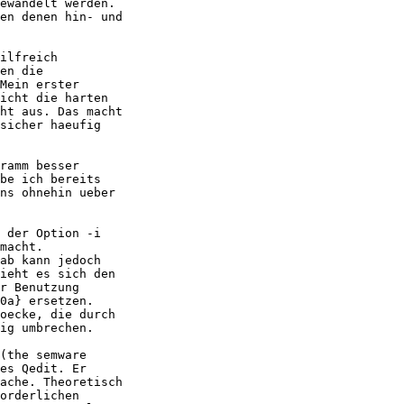
ewandelt werden.

en denen hin- und

ilfreich

en die

Mein erster

icht die harten

ht aus. Das macht

sicher haeufig

ramm besser

be ich bereits

ns ohnehin ueber

 der Option -i

macht.

ab kann jedoch

ieht es sich den

r Benutzung

0a} ersetzen.

oecke, die durch

ig umbrechen.

(the semware

es Qedit. Er

ache. Theoretisch

orderlichen
