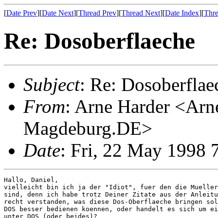
[
Date Prev
][
Date Next
][
Thread Prev
][
Thread Next
][
Date Index
][
Thre
Re: Dosoberflaeche
Subject
: Re: Dosoberflae
From
: Arne Harder <Ar
Magdeburg.DE>
Date
: Fri, 22 May 199
Hallo, Daniel,

vielleicht bin ich ja der "Idiot", fuer den die Mueller
sind, denn ich habe trotz Deiner Zitate aus der Anleitu
recht verstanden, was diese Dos-Oberflaeche bringen sol
DOS besser bedienen koennen, oder handelt es sich um ei
unter DOS (oder beides)?
