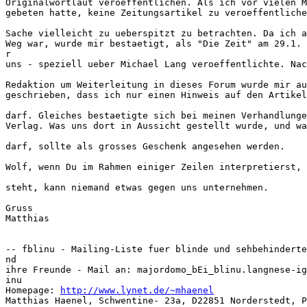
Originalwortlaut veroeffentlichen. Als ich vor vielen M
gebeten hatte, keine Zeitungsartikel zu veroeffentliche
Sache vielleicht zu ueberspitzt zu betrachten. Da ich a
Weg war, wurde mir bestaetigt, als "Die Zeit" am 29.1. 
r  

uns - speziell ueber Michael Lang veroeffentlichte. Nac
Redaktion um Weiterleitung in dieses Forum wurde mir au
geschrieben, dass ich nur einen Hinweis auf den Artikel
darf. Gleiches bestaetigte sich bei meinen Verhandlunge
Verlag. Was uns dort in Aussicht gestellt wurde, und wa
darf, sollte als grosses Geschenk angesehen werden.

Wolf, wenn Du im Rahmen einiger Zeilen interpretierst, 
steht, kann niemand etwas gegen uns unternehmen.

Gruss

Matthias

-- fblinu - Mailing-Liste fuer blinde und sehbehinderte
nd

ihre Freunde - Mail an: majordomo_bEi_blinu.langnese-ig
inu

Homepage: 
http://www.lynet.de/~mhaenel
Matthias Haenel, Schwentine- 23a, D22851 Norderstedt, P