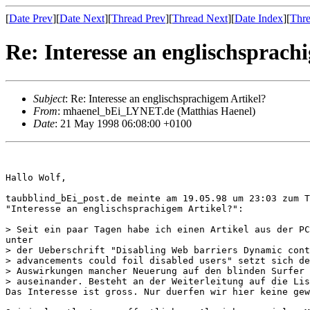
[
Date Prev
][
Date Next
][
Thread Prev
][
Thread Next
][
Date Index
][
Thre
Re: Interesse an englischsprach
Subject
: Re: Interesse an englischsprachigem Artikel?
From
: mhaenel_bEi_LYNET.de (Matthias Haenel)
Date
: 21 May 1998 06:08:00 +0100
Hallo Wolf,

taubblind_bEi_post.de meinte am 19.05.98 um 23:03 zum T
"Interesse an englischsprachigem Artikel?":

> Seit ein paar Tagen habe ich einen Artikel aus der PC
unter

> der Ueberschrift "Disabling Web barriers Dynamic cont
> advancements could foil disabled users" setzt sich de
> Auswirkungen mancher Neuerung auf den blinden Surfer 
> auseinander. Besteht an der Weiterleitung auf die Lis
Das Interesse ist gross. Nur duerfen wir hier keine gew