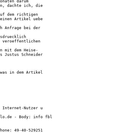
onaten darum  

n, dachte ich, die

uf dem richtigen  

einen Artikel uebe

h Anfrage bei der 

sdruecklich  

 veroeffentlichen 

n mit dem Heise- 

s Justus Schneider

was in dem Artikel

 Internet-Nutzer u

lo.de - Body: info fbl

hone: 49-40-529251
