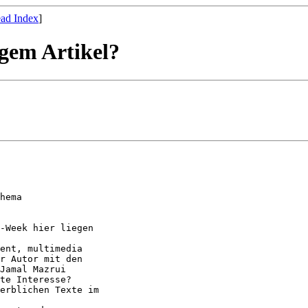
ad Index
]
igem Artikel?
hema

-Week hier liegen 

ent, multimedia

r Autor mit den

Jamal Mazrui

te Interesse?

erblichen Texte im
