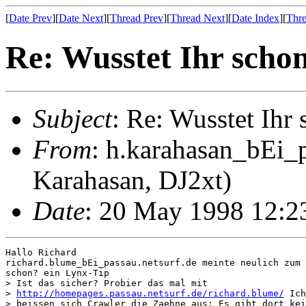
[
Date Prev
][
Date Next
][
Thread Prev
][
Thread Next
][
Date Index
][
Thre
Re: Wusstet Ihr scho
Subject
: Re: Wusstet Ihr
From
: h.karahasan_bEi_
Karahasan, DJ2xt)
Date
: 20 May 1998 12:2
Hallo Richard

richard.blume_bEi_passau.netsurf.de meinte neulich zum 
schon? ein Lynx-Tip

> Ist das sicher? Probier das mal mit

> 
http://homepages.passau.netsurf.de/richard.blume/
 Ich
> beissen sich Crawler die Zaehne aus: Es gibt dort kei