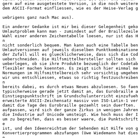
gern auf eine ausgetestete Version, in die noch weitere
dem ASCII-Format einfliessen, wie es der Heise-Verlag g
uebrigens ganz nach Mac aus).

Ein anderer Gedanke ist mir bei dieser Gelegenheit geko
Umlautproblem kann man - zumindest auf der Braillezeile
Wahl einer anderen Zeichentabelle loesen, nur ist das H
n

nicht sonderlich bequem. Man kann auch eine Tabelle ben
Umlautversionen auf jeweils dieselben Punktkombinatione
der Zufall will es gluecklicherweise, dass sich die Cod
ueberschneiden. Die Hilfsmittelhersteller sollten sich 
ueberlegen, ob sie ihre Produkte bezueglich der Codetab
flexibler machen koennten. Es zeigt sich hier einmal me
Normungen im Hilfsmittelbereich sehr vorsichtig umgehen
wir uns entschliessen, etwas so richtig festzuschreiben
n

bereits dabei, es durch etwas Neues abzuloesen. So faen
typischerweise gerade jetzt damit an, das Eurobraille a
Einstiegspunktschrift im Grundschulunterricht einzufueh
erweiterte ASCII-Zeichensatz massiv von ISO-Latin-1 ver
damit die Tage des Eurobraille gezaehlt sein duerften. 
aufpassen, wird sich der ganze Zirkus in wenigen Jahren
die Industrie auf Unicode umsteigt. Wie hoch muss der I
um zu begreifen, dass es besser waere, die Punktschrift
e

ist, und den Ideenreichtum der Sehenden mit Hilfe von g
Konvertierprogrammen abzufangen (Uwe Wiedemann hat dies
n
