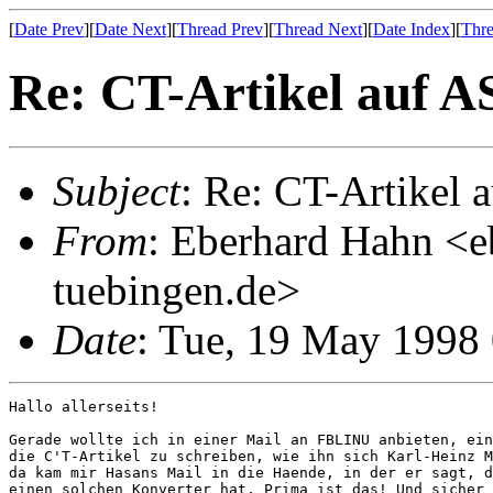
[
Date Prev
][
Date Next
][
Thread Prev
][
Thread Next
][
Date Index
][
Thre
Re: CT-Artikel auf A
Subject
: Re: CT-Artikel 
From
: Eberhard Hahn <e
tuebingen.de>
Date
: Tue, 19 May 1998
Hallo allerseits!

Gerade wollte ich in einer Mail an FBLINU anbieten, ein
die C'T-Artikel zu schreiben, wie ihn sich Karl-Heinz M
da kam mir Hasans Mail in die Haende, in der er sagt, d
einen solchen Konverter hat. Prima ist das! Und sicher 