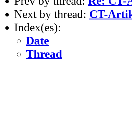
Prev by thread:
Re: CT-A
Next by thread:
CT-Artik
Index(es):
Date
Thread