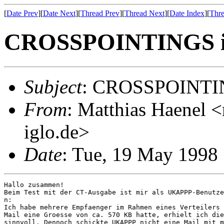
[
Date Prev
][
Date Next
][
Thread Prev
][
Thread Next
][
Date Index
][
Thre
CROSSPOINTINGS i
Subject
: CROSSPOINTIN
From
: Matthias Haenel 
iglo.de>
Date
: Tue, 19 May 199
Hallo zusammen!

Beim Test mit der CT-Ausgabe ist mir als UKAPPP-Benutze
n:

Ich habe mehrere Empfaenger im Rahmen eines Verteilers 
Mail eine Groesse von ca. 570 KB hatte, erhielt ich die
sinnvoll. Dennoch schickte UKAPPP nicht eine Mail mit m