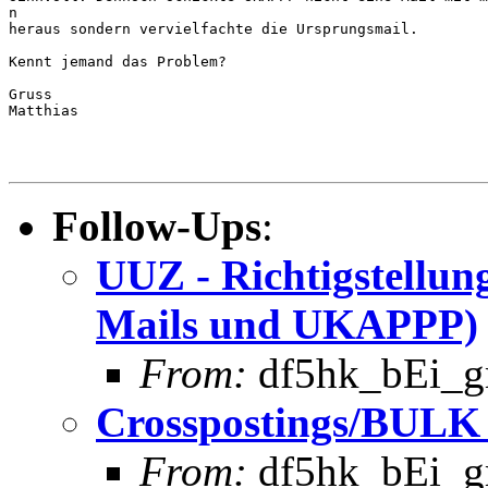
n

heraus sondern vervielfachte die Ursprungsmail. 

Kennt jemand das Problem?

Gruss

Matthias

Follow-Ups
:
UUZ - Richtigstell
Mails und UKAPPP)
From:
df5hk_bEi_gm
Crosspostings/BULK
From:
df5hk_bEi_gm