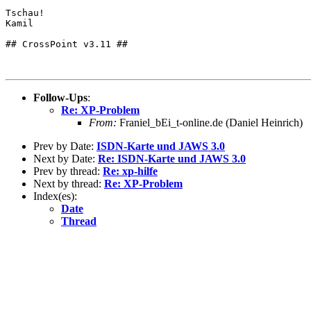
Tschau!

Kamil

## CrossPoint v3.11 ##

Follow-Ups
:
Re: XP-Problem
From:
Franiel_bEi_t-online.de (Daniel Heinrich)
Prev by Date:
ISDN-Karte und JAWS 3.0
Next by Date:
Re: ISDN-Karte und JAWS 3.0
Prev by thread:
Re: xp-hilfe
Next by thread:
Re: XP-Problem
Index(es):
Date
Thread