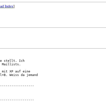
ad Index
]
e stellt. Ich  

 Maillists.

 mit XP auf eine  

l+B. Weiss da jemand  

------------------

------------------
