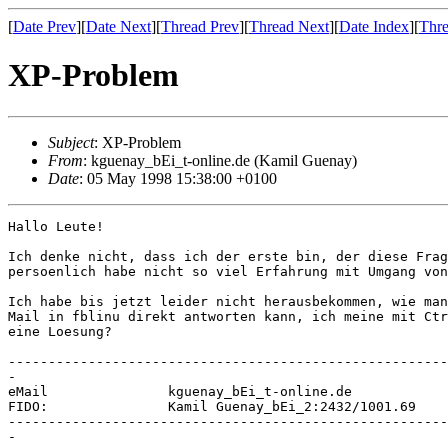
[
Date Prev
][
Date Next
][
Thread Prev
][
Thread Next
][
Date Index
][
Thre
XP-Problem
Subject
: XP-Problem
From
: kguenay_bEi_t-online.de (Kamil Guenay)
Date
: 05 May 1998 15:38:00 +0100
Hallo Leute!

Ich denke nicht, dass ich der erste bin, der diese Frag
persoenlich habe nicht so viel Erfahrung mit Umgang von
Ich habe bis jetzt leider nicht herausbekommen, wie man
Mail in fblinu direkt antworten kann, ich meine mit Ctr
eine Loesung?

-------------------------------------------------------
-

eMail               kguenay_bEi_t-online.de

FIDO:               Kamil Guenay_bEi_2:2432/1001.69

-------------------------------------------------------
-
