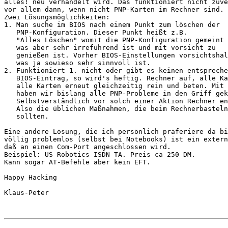
alles! neu verhandelt wird. Das funktioniert nicht zuve
vor allem dann, wenn nicht PNP-Karten im Rechner sind.

Zwei Lösungsmöglichkeiten:

1. Man suche im BIOS nach einem Punkt zum löschen der

   PNP-Konfiguration. Dieser Punkt heißt z.B.

   "Alles Löschen" womit die PNP-Konfiguration gemeint 
   was aber sehr irreführend ist und mit vorsicht zu

   genießen ist. Vorher BIOS-Einstellungen vorsichtshal
   was ja sowieso sehr sinnvoll ist.

2. Funktioniert 1. nicht oder gibt es keinen entspreche
   BIOS-Eintrag, so wird's heftig. Rechner auf, alle Ka
   alle Karten erneut gleichzeitig rein und beten. Mit 
   haben wir bislang alle PNP-Probleme in den Griff gek
   Selbstverständlich vor solch einer Aktion Rechner en
   Also die üblichen Maßnahmen, die beim Rechnerbasteln
   sollten.

Eine andere Lösung, die ich persönlich präferiere da bi
völlig problemlos (selbst bei Notebooks) ist ein extern
daß an einen Com-Port angeschlossen wird.

Beispiel: US Robotics ISDN TA. Preis ca 250 DM.

Kann sogar AT-Befehle aber kein EFT.

Happy Hacking

Klaus-Peter
