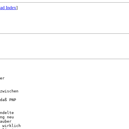
ad Index
]
er

zwischen

daß PNP

ndelte

ng neu

auber

 wirklich
