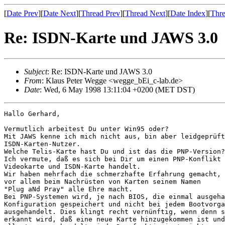
[
Date Prev
][
Date Next
][
Thread Prev
][
Thread Next
][
Date Index
][
Thre
Re: ISDN-Karte und JAWS 3.0
Subject
: Re: ISDN-Karte und JAWS 3.0
From
: Klaus Peter Wegge <wegge_bEi_c-lab.de>
Date
: Wed, 6 May 1998 13:11:04 +0200 (MET DST)
Hallo Gerhard,

Vermutlich arbeitest Du unter Win95 oder?

Mit JAWS kenne ich mich nicht aus, bin aber leidgeprüft
ISDN-Karten-Nutzer.

Welche Telis-Karte hast Du und ist das die PNP-Version?

Ich vermute, daß es sich bei Dir um einen PNP-Konflikt 
Videokarte und ISDN-Karte handelt.

Wir haben mehrfach die schmerzhafte Erfahrung gemacht, 
vor allem beim Nachrüsten von Karten seinem Namen

"Plug aNd Pray" alle Ehre macht.

Bei PNP-Systemen wird, je nach BIOS, die einmal ausgeha
Konfiguration gespeichert und nicht bei jedem Bootvorga
ausgehandelt. Dies klingt recht vernünftig, wenn denn s
erkannt wird, daß eine neue Karte hinzugekommen ist und