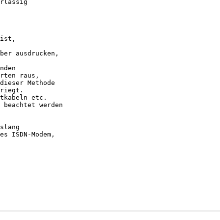
rlässig

ist,

ber ausdrucken,

nden

rten raus,

dieser Methode

riegt.

tkabeln etc.

 beachtet werden

slang

es ISDN-Modem,
