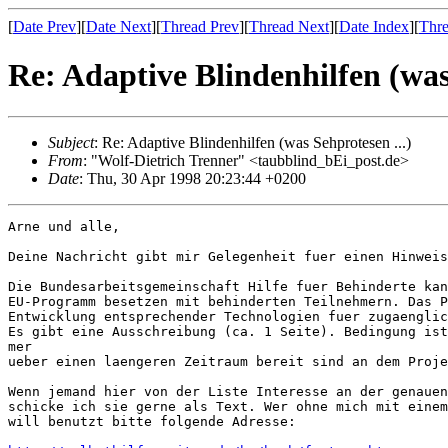
[
Date Prev
][
Date Next
][
Thread Prev
][
Thread Next
][
Date Index
][
Thre
Re: Adaptive Blindenhilfen (was 
Subject
: Re: Adaptive Blindenhilfen (was Sehprotesen ...)
From
: "Wolf-Dietrich Trenner" <taubblind_bEi_post.de>
Date
: Thu, 30 Apr 1998 20:23:44 +0200
Arne und alle,

Deine Nachricht gibt mir Gelegenheit fuer einen Hinweis
Die Bundesarbeitsgemeinschaft Hilfe fuer Behinderte kan
EU-Programm besetzen mit behinderten Teilnehmern. Das P
Entwicklung entsprechender Technologien fuer zugaenglic
Es gibt eine Ausschreibung (ca. 1 Seite). Bedingung ist
mer

ueber einen laengeren Zeitraum bereit sind an dem Proje
Wenn jemand hier von der Liste Interesse an der genauen
schicke ich sie gerne als Text. Wer ohne mich mit einem
will benutzt bitte folgende Adresse:
