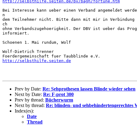
http://selbsthilfe.seiten.de/bv/bagh/fortune.htm
Bei Interesse kann ueber einen Verband angemeldet werde
n

dem Teilnehmer nicht. Bitte dann mit mir in Verbindung 
ch

ohne Verbandszugehoerigkeit. Der DBV ist ueber das Prog
informiert.

Schoenen 1. Mai rundum, Wolf

Wolf-Dietrich Trenner

http://selbsthilfe.seiten.de
Prev by Date:
Re: Sehprothesen lassen Blinde wieder sehen
Next by Date:
Re: F-prot 300
Prev by thread:
Bücherwurm
Next by thread:
Re: blinden- und sehbehindertengerechtes 
Index(es):
Date
Thread