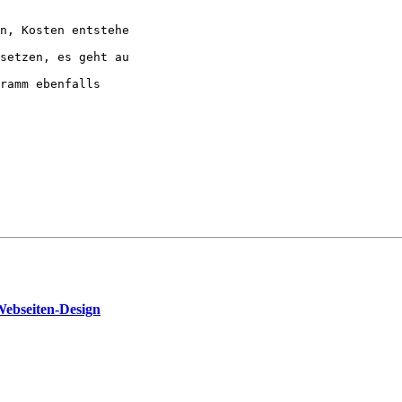
n, Kosten entstehe

setzen, es geht au

ramm ebenfalls

Webseiten-Design