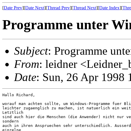
[
Date Prev
][
Date Next
][
Thread Prev
][
Thread Next
][
Date Index
][
Thre
Programme unter Wi
Subject
: Programme unt
From
: leidner <Leidne
Date
: Sun, 26 Apr 1998 
Hallo Richard,

worauf man achten sollte, um Windows-Programme fuer Bli
leichter zugaenglich zu machen, ist natuerlich ein weit
Letztlich

sind auch hier die Menschen (die Anwender) nicht nur ve
sondern

auch in ihren Anspruechen sehr unterschiedlich. Ausserd
einzelne
