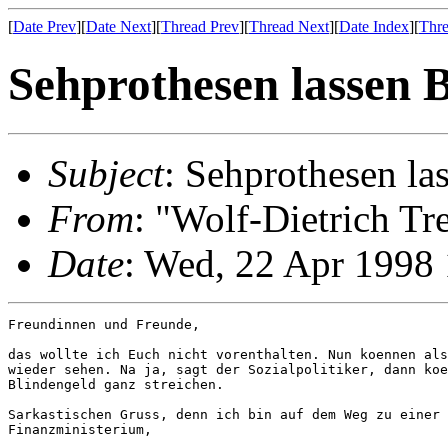
[
Date Prev
][
Date Next
][
Thread Prev
][
Thread Next
][
Date Index
][
Thre
Sehprothesen lassen B
Subject
: Sehprothesen la
From
: "Wolf-Dietrich T
Date
: Wed, 22 Apr 1998
Freundinnen und Freunde,

das wollte ich Euch nicht vorenthalten. Nun koennen als
wieder sehen. Na ja, sagt der Sozialpolitiker, dann koe
Blindengeld ganz streichen.

Sarkastischen Gruss, denn ich bin auf dem Weg zu einer 
Finanzministerium,
