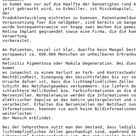
so kommt man nur auf die Haelfte der benoetigten rund 6
jetzt gebraucht wird, so Eckmiller, ist Risikokapital, 
der

Produktentwicklung eintreten zu koennen. Patentanmeldun
Voraussetzung fuer die Geldgeber, sind bereits im Gange
wurde konsequenterweise vor knapp zwei Wochen die gemei
Retina Implant gegruendet sowie eine Firma, die die kom
Verwertung

vorbereitet.

An Patienten, soviel ist klar, duerfte kein Mangel best
europaweit ca. 600.000 Menschen an unheilbaren Erkranku
wie

Retinitis Pigmentosa oder Makula Degeneration. Bei dies
kommt

es zunaechst zu einem Verlust an Farb- und Kontrastwahr
Nachtblindheit, Einengung des Gesichtsfeldes bis zur vo
Ursache dafuer ist, dass die lichtempfindlichen Zellen 
Schicht des Netzhautgewebes verkuemmern. Sie liefern de
schlechtere Hell/Dunkel bzw. Farbinformationen an die d
Nervenzellen. Normalerweise werden die Informationen vo
elektrischer Impulse an das Gehirn weitergeleitet und z
verarbeitet. Erhalten die Nervenzellen der Netzhaut nun
Informationen, koennen sie auch keine Bildinformationen
weiterleiten -

der Mensch erblindet.

Bei der Sehprothese nutzt man den Umstand, dass ledigli
lichtempfindlichen Zellen geschaedigt sind, waehrend de