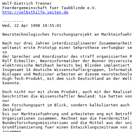
Wolf-Dietrich Trenner

http://selbsthilfe.seiten.de
---------

Wed, 22 Apr 1998 10:55:01

Neurotechnologisches Forschungsprojekt an Markteinfuehr
Nach nur drei Jahren interdisziplinaerer Zusammenarbeit
weltweit erste Prototyp einer Sehprothese verfuegbar se
so

der Sprecher und Koordinator des straff organisierten P
Rolf Eckmiller, Neuroinformatiker der Bonner Universita
elektronische Netzhaut bereits bei Blinden implantiert 
Insgesamt 14 deutsche Wissenschaflergruppen, Informatik
Biologen und Mediziner arbeiten an diesem neurotechnolo
High-Tech-Produkt, mit dem sich Deutschland an der Welt
koennte.

Doch nicht nur mit ihrem Produkt, auch mit der Realisat
beschritten die Wissenschaftler Neuland: Sie hatten von
nur

den Forschungspart im Blick, sondern kalkulierten auch 
Zeitplan

bis zur Markteinfuehrung und arbeiteten eng mit Betroff
Organisationen zusammen. Rechnet man die Foerdermittel 
Bundesforschungsministeriums und die Mittel aus der uni
Grundfinanzierung fuer einen Entwicklungszeitraum von z
zusammen,
