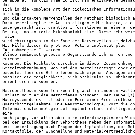
Sehapparat” funktionsfaehig ist. Man entwickelte deshal
das

sich in die komplexe Art der biologischen Informationsu
einfuegt

und die intakten Nervenzellen der Netzhaut biologisch a
Dazu uebertraegt eine Art intelligente Minikamera, die 
untergebracht ist, drahtlos Informationen an eine an de
Retina, implantierte Mikrokontaktfolie. Diese sehr weic
Folie

wird chirurgisch in die Zone der Nervenzellen am Netzha
Mit Hilfe dieser Sehprothese, Retina-Implantat plus

”Aufnahmegeraet”, werden

Blinde zumindest groessere Gegenstaende wahrnehmen und 
erkennen

koennen. Die Fachleute sprechen in diesem Zusammenhang 
Gestaltwahrnehmung. Was auf den Normalsichtigen eher er
bedeutet fuer die Betroffenen nach eigenen Aussagen ein
naemlich die Moeglichkeit, sich problemlos in unbekannt
orientieren zu koennen.

Neuroprothesen koennten kuenftig auch in anderen Faelle
Entlastung fuer die Betroffenen bringen: Fuer Taube [*]
Hoersystem defekt ist oder in Form einer Greifprothese 
Querschnittgelaehmte. Die Neurotechnologie, kurz die An
Informationstechnologie auf implantierbare intelligente
eine

noch junge, vor allem aber eine interdisziplinaere Wiss
bei der Entwicklung der Sehprothese neben der Informati
und -uebertragung auch Fragen der Implantation, der Bef
Kontaktfolie, der Wundheilung und Materialvertraeglichk