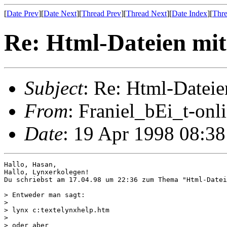
[
Date Prev
][
Date Next
][
Thread Prev
][
Thread Next
][
Date Index
][
Thre
Re: Html-Dateien mit
Subject
: Re: Html-Dateie
From
: Franiel_bEi_t-onl
Date
: 19 Apr 1998 08:3
Hallo, Hasan,

Hallo, Lynxerkolegen!

Du schriebst am 17.04.98 um 22:36 zum Thema "Html-Datei
> Entweder man sagt:

>

> lynx c:textelynxhelp.htm

>

> oder aber
