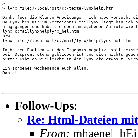
>

> lynx file://localhost/c:/texte/lynxhelp.htm

Danke fuer die Klaren Anweisungen. Ich habe versucht si
Da Lynx bei mir im Verzeichnis Maillynx liegt bin ich a
hingegangen und habe die oben angegebenen Aufrufe wie f
lynx c:maillynxhelplynx_hel.htm

bzw.

lynx file://localhost/c:/mail/lynx/help/lynx_hel.htm

In beiden Faellen war das Ergebnis negativ, soll heisse
beim Dospromt stehengeblieben ist uns sich nichts geaen
bitte? Gibt es vielleicht in der lynx.cfg etwas zu vera
Ein schoenes Wochenende euch allen.

Daniel

Follow-Ups
:
Re: Html-Dateien mit
From:
mhaenel_bEi_