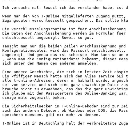
Ich versuchs mal. Soweit ich das verstanden habe, ist d
Wenn man den von T-Online mitgelieferten Zugang nutzt, 
Zugangsdaten verschluesselt gespeichert. Das sollte kla
Die verschluesselungsroutine ist fuer Anschlusskennung 
Die Daten der Anschlusskennung werden im Formular fuer 
entschluesselt angezeigt. Soweit so gut.

Tauscht man nun die beiden Zeilen Anschlusskennung und 
Konfigurationsdatei, wird das Passwort entschluesselt, 
angezeigt. Und genau das ist scheisse. Man kann so an e
, wenn man die Konfigurationsdatei bekommt, dieses Pass
sich unter dem Namen des anderen anmelden.

Eine andere Geschichte, die sich in letzter Zeit abspie
Ein Pfiffiger Mensch hatte sich den Alias service_bEi_t
alle t-online-Adressen, derer er habhaft wurde, angesch
sei vom service und sich eine ganz unwichtige Datei zus
brauche nicht zu erwaehnen, das das die ganz unwichtige
ich glaube mit den Passwoertern des Online-Banking war,
einige male zugemailt bekam.

Die Sicherheitsluecken im T-Online-Dekoder sind zur Zei
auch die anderen Dekoder, ob Windows oder DOS, die Pass
speichern muessen, gibt mir mehr zu denken.

T-Online ist in Deutschlang halt der verbreitetste Zuga