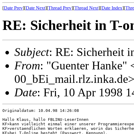
[
Date Prev
][
Date Next
][
Thread Prev
][
Thread Next
][
Date Index
][
Thre
RE: Sicherheit in T-o
Subject
: RE: Sicherheit i
From
: "Guenter Hanke"
00_bEi_mail.rlz.inka.de
Date
: Fri, 10 Apr 1998 
Originaldatum: 10.04.98 14:26:08

Hallo Klaus, hallo FBLINU-LeserInnen

KF>kann vielleicht einmal einer unserer Programmierexpe
KF>verstaendlichen Worten erklaeren, worin das Sicherhe
KF>bei T-Online besteht (Passwort, Kennung).
