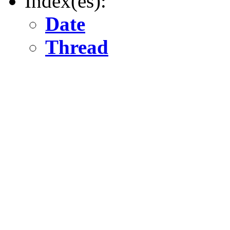
Index(es):
Date
Thread