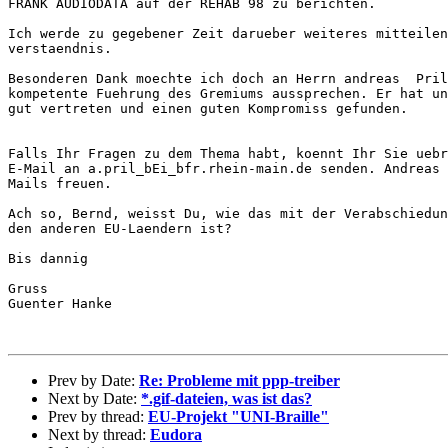
FRANK AUDIODATA auf der REHAB 98 zu berichten.

Ich werde zu gegebener Zeit darueber weiteres mitteilen
verstaendnis.

Besonderen Dank moechte ich doch an Herrn andreas  Pril
kompetente Fuehrung des Gremiums aussprechen. Er hat un
gut vertreten und einen guten Kompromiss gefunden.

Falls Ihr Fragen zu dem Thema habt, koennt Ihr Sie uebr
E-Mail an a.pril_bEi_bfr.rhein-main.de senden. Andreas 
Mails freuen.

Ach so, Bernd, weisst Du, wie das mit der Verabschiedun
den anderen EU-Laendern ist?

Bis dannig

Gruss

Guenter Hanke

Prev by Date:
Re: Probleme mit ppp-treiber
Next by Date:
*.gif-dateien, was ist das?
Prev by thread:
EU-Projekt "UNI-Braille"
Next by thread:
Eudora