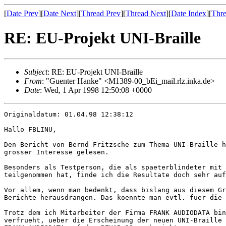
[
Date Prev
][
Date Next
][
Thread Prev
][
Thread Next
][
Date Index
][
Thre
RE: EU-Projekt UNI-Braille
Subject
: RE: EU-Projekt UNI-Braille
From
: "Guenter Hanke" <M1389-00_bEi_mail.rlz.inka.de>
Date
: Wed, 1 Apr 1998 12:50:08 +0000
Originaldatum: 01.04.98 12:38:12

Hallo FBLINU,

Den Bericht von Bernd Fritzsche zum Thema UNI-Braille h
grosser Interesse gelesen.

Besonders als Testperson, die als spaeterblindeter mit 
teilgenommen hat, finde ich die Resultate doch sehr auf
Vor allem, wenn man bedenkt, dass bislang aus diesem Gr
Berichte herausdrangen. Das koennte man evtl. fuer die 
Trotz dem ich Mitarbeiter der Firma FRANK AUDIODATA bin
verfrueht, ueber die Erscheinung der neuen UNI-Braille 