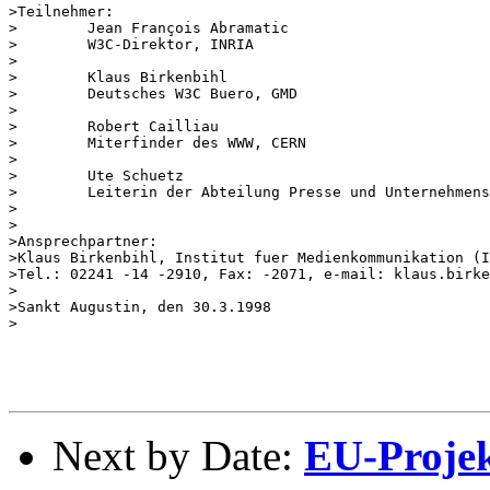
>Teilnehmer:

>        Jean François Abramatic

>        W3C-Direktor, INRIA

>

>        Klaus Birkenbihl

>        Deutsches W3C Buero, GMD

>

>        Robert Cailliau

>        Miterfinder des WWW, CERN

>

>        Ute Schuetz

>        Leiterin der Abteilung Presse und Unternehmens
>

>

>Ansprechpartner:

>Klaus Birkenbihl, Institut fuer Medienkommunikation (I
>Tel.: 02241 -14 -2910, Fax: -2071, e-mail: klaus.birke
>

>Sankt Augustin, den 30.3.1998

>

Next by Date:
EU-Projek