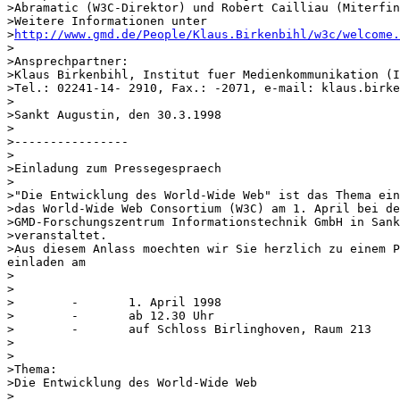
>Abramatic (W3C-Direktor) und Robert Cailliau (Miterfin
>Weitere Informationen unter

>
http://www.gmd.de/People/Klaus.Birkenbihl/w3c/welcome.
>

>Ansprechpartner:

>Klaus Birkenbihl, Institut fuer Medienkommunikation (I
>Tel.: 02241-14- 2910, Fax.: -2071, e-mail: klaus.birke
>

>Sankt Augustin, den 30.3.1998

>

>----------------

>

>Einladung zum Pressegespraech

>

>"Die Entwicklung des World-Wide Web" ist das Thema ein
>das World-Wide Web Consortium (W3C) am 1. April bei de
>GMD-Forschungszentrum Informationstechnik GmbH in Sank
>veranstaltet.

>Aus diesem Anlass moechten wir Sie herzlich zu einem P
einladen am

>

>

>        -       1. April 1998

>        -       ab 12.30 Uhr

>        -       auf Schloss Birlinghoven, Raum 213

>

>

>Thema:

>Die Entwicklung des World-Wide Web

>
