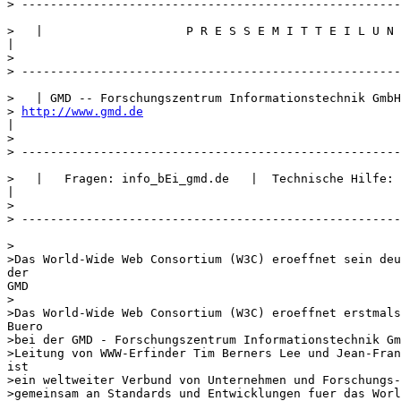
> -----------------------------------------------------
>   |                    P R E S S E M I T T E I L U N 
|

>

> -----------------------------------------------------
>   | GMD -- Forschungszentrum Informationstechnik GmbH
> 
http://www.gmd.de
|

>

> -----------------------------------------------------
>   |   Fragen: info_bEi_gmd.de   |  Technische Hilfe: 
|

>

> -----------------------------------------------------
>

>Das World-Wide Web Consortium (W3C) eroeffnet sein deu
der

GMD

>

>Das World-Wide Web Consortium (W3C) eroeffnet erstmals
Buero

>bei der GMD - Forschungszentrum Informationstechnik Gm
>Leitung von WWW-Erfinder Tim Berners Lee und Jean-Fran
ist

>ein weltweiter Verbund von Unternehmen und Forschungs-
>gemeinsam an Standards und Entwicklungen fuer das Worl