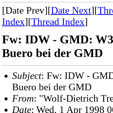
[Date Prev][
Date Next
][
Thr
Index
][
Thread Index
]
Fw: IDW - GMD: W3C 
Buero bei der GMD
Subject
: Fw: IDW - GMD:
Buero bei der GMD
From
: "Wolf-Dietrich T
Date
: Wed, 1 Apr 1998 