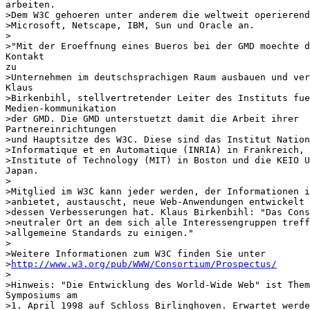
arbeiten.

>Dem W3C gehoeren unter anderem die weltweit operierend
>Microsoft, Netscape, IBM, Sun und Oracle an.

>

>"Mit der Eroeffnung eines Bueros bei der GMD moechte d
Kontakt

zu

>Unternehmen im deutschsprachigen Raum ausbauen und ver
Klaus

>Birkenbihl, stellvertretender Leiter des Instituts fue
Medien-kommunikation

>der GMD. Die GMD unterstuetzt damit die Arbeit ihrer

Partnereinrichtungen

>und Hauptsitze des W3C. Diese sind das Institut Nation
>Informatique et en Automatique (INRIA) in Frankreich, 
>Institute of Technology (MIT) in Boston und die KEIO U
Japan.

>

>Mitglied im W3C kann jeder werden, der Informationen i
>anbietet, austauscht, neue Web-Anwendungen entwickelt 
>dessen Verbesserungen hat. Klaus Birkenbihl: "Das Cons
>neutraler Ort an dem sich alle Interessengruppen treff
>allgemeine Standards zu einigen."

>

>Weitere Informationen zum W3C finden Sie unter

>
http://www.w3.org/pub/WWW/Consortium/Prospectus/
>

>Hinweis: "Die Entwicklung des World-Wide Web" ist Them
Symposiums am

>1. April 1998 auf Schloss Birlinghoven. Erwartet werde