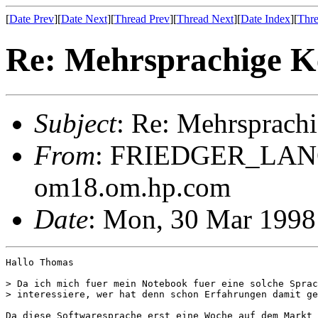
[
Date Prev
][
Date Next
][
Thread Prev
][
Thread Next
][
Date Index
][
Thre
Re: Mehrsprachige K
Subject
: Re: Mehrsprach
From
: FRIEDGER_LAN
om18.om.hp.com
Date
: Mon, 30 Mar 1998
Hallo Thomas

> Da ich mich fuer mein Notebook fuer eine solche Sprac
> interessiere, wer hat denn schon Erfahrungen damit ge
Da diese Softwaresprache erst eine Woche auf dem Markt 