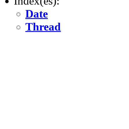
Index(es):
Date
Thread