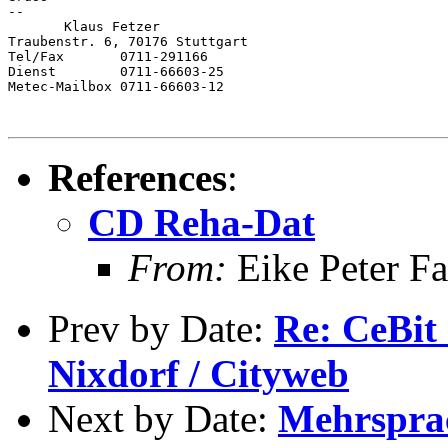
--

       Klaus Fetzer

Traubenstr. 6, 70176 Stuttgart

Tel/Fax       0711-291166

Dienst        0711-66603-25

Metec-Mailbox 0711-66603-12

References
:
CD Reha-Dat
From:
Eike Peter Fa
Prev by Date:
Re: CeBit
Nixdorf / Cityweb
Next by Date:
Mehrspra