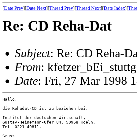
[
Date Prev
][
Date Next
][
Thread Prev
][
Thread Next
][
Date Index
][
Thre
Re: CD Reha-Dat
Subject
: Re: CD Reha-Da
From
: kfetzer_bEi_stuttg
Date
: Fri, 27 Mar 1998 
Hallo,

die Rehadat-CD ist zu beziehen bei:

Institut der deutschen Wirtschaft,

Gustav-Heinemann-Ufer 84, 50968 Koeln,

Tel. 0221-49811.

Gruss
