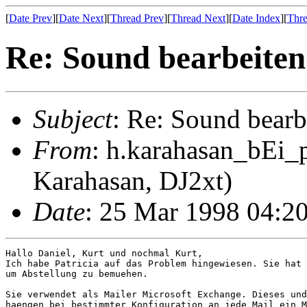
[
Date Prev
][
Date Next
][
Thread Prev
][
Thread Next
][
Date Index
][
Thre
Re: Sound bearbeiten
Subject
: Re: Sound bearb
From
: h.karahasan_bEi_
Karahasan, DJ2xt)
Date
: 25 Mar 1998 04:2
Hallo Daniel, Kurt und nochmal Kurt,

Ich habe Patricia auf das Problem hingewiesen. Sie hat 
um Abstellung zu bemuehen.

Sie verwendet als Mailer Microsoft Exchange. Dieses und
haengen bei bestimmter Konfiguration an jede Mail ein M