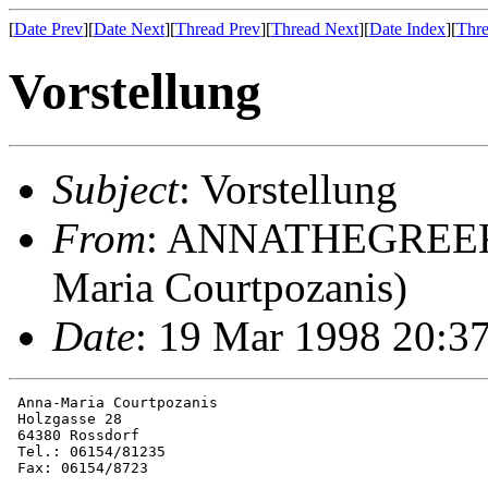
[
Date Prev
][
Date Next
][
Thread Prev
][
Thread Next
][
Date Index
][
Thre
Vorstellung
Subject
: Vorstellung
From
: ANNATHEGREEK_bE
Maria Courtpozanis)
Date
: 19 Mar 1998 20:3
 Anna-Maria Courtpozanis

 Holzgasse 28

 64380 Rossdorf

 Tel.: 06154/81235

 Fax: 06154/8723
