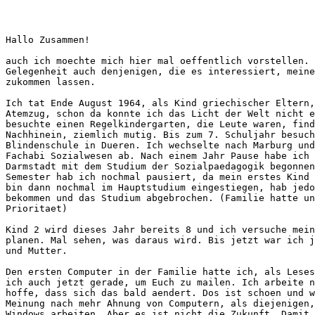
Hallo Zusammen!

auch ich moechte mich hier mal oeffentlich vorstellen. 
Gelegenheit auch denjenigen, die es interessiert, meine
zukommen lassen.

Ich tat Ende August 1964, als Kind griechischer Eltern,
Atemzug, schon da konnte ich das Licht der Welt nicht e
besuchte einen Regelkindergarten, die Leute waren, find
Nachhinein, ziemlich mutig. Bis zum 7. Schuljahr besuch
Blindenschule in Dueren. Ich wechselte nach Marburg und
Fachabi Sozialwesen ab. Nach einem Jahr Pause habe ich 
Darmstadt mit dem Studium der Sozialpaedagogik begonnen
Semester hab ich nochmal pausiert, da mein erstes Kind 
bin dann nochmal im Hauptstudium eingestiegen, hab jedo
bekommen und das Studium abgebrochen. (Familie hatte un
Prioritaet)

Kind 2 wird dieses Jahr bereits 8 und ich versuche mein
planen. Mal sehen, was daraus wird. Bis jetzt war ich j
und Mutter.

Den ersten Computer in der Familie hatte ich, als Leses
ich auch jetzt gerade, um Euch zu mailen. Ich arbeite n
hoffe, dass sich das bald aendert. Dos ist schoen und w
Meinung nach mehr Ahnung von Computern, als diejenigen,
Windows arbeiten. Aber es ist nicht die Zukunft. Damit 