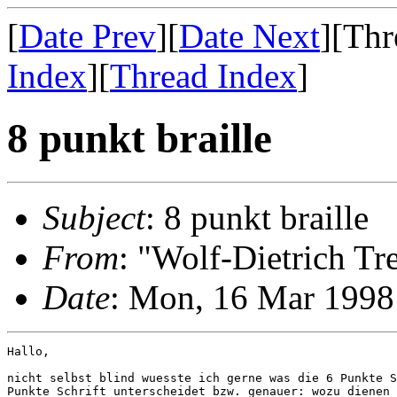
[
Date Prev
][
Date Next
][Thr
Index
][
Thread Index
]
8 punkt braille
Subject
: 8 punkt braille
From
: "Wolf-Dietrich T
Date
: Mon, 16 Mar 1998
Hallo,

nicht selbst blind wuesste ich gerne was die 6 Punkte S
Punkte Schrift unterscheidet bzw. genauer: wozu dienen 