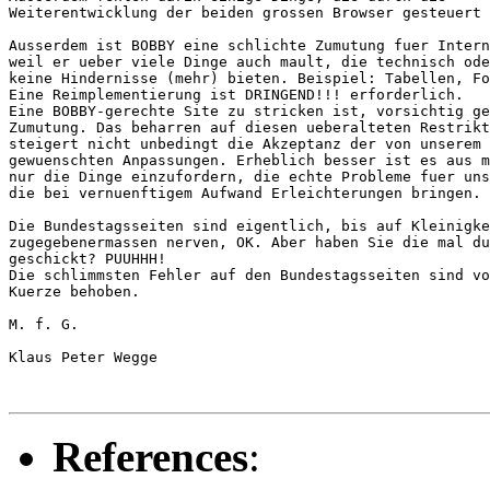
Weiterentwicklung der beiden grossen Browser gesteuert 
Ausserdem ist BOBBY eine schlichte Zumutung fuer Intern
weil er ueber viele Dinge auch mault, die technisch ode
keine Hindernisse (mehr) bieten. Beispiel: Tabellen, Fo
Eine Reimplementierung ist DRINGEND!!! erforderlich.

Eine BOBBY-gerechte Site zu stricken ist, vorsichtig ge
Zumutung. Das beharren auf diesen ueberalteten Restrikt
steigert nicht unbedingt die Akzeptanz der von unserem 
gewuenschten Anpassungen. Erheblich besser ist es aus m
nur die Dinge einzufordern, die echte Probleme fuer uns
die bei vernuenftigem Aufwand Erleichterungen bringen.

Die Bundestagsseiten sind eigentlich, bis auf Kleinigke
zugegebenermassen nerven, OK. Aber haben Sie die mal du
geschickt? PUUHHH!

Die schlimmsten Fehler auf den Bundestagsseiten sind vo
Kuerze behoben.

M. f. G.

Klaus Peter Wegge

References
: