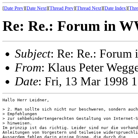
[
Date Prev
][
Date Next
][
Thread Prev
][
Thread Next
][
Date Index
][
Thre
Re: Re.: Forum in 
Subject
: Re: Re.: Foru
From
: Klaus Peter Wegg
Date
: Fri, 13 Mar 1998
Hallo Herr Leidner,

> 2. Man sollte sich nicht nur beschweren, sondern auch
> Empfehlungen

> zur sehbehindertengerechten Gestaltung von Internet-S
> hinweisen.

Im prinzip ist das richtig. Leider sind nur die vorhand
Anleitungen von Vorgestern und teilweise widerspruechli
Ausserdem fehlen darin einige Dinge, die durch die
