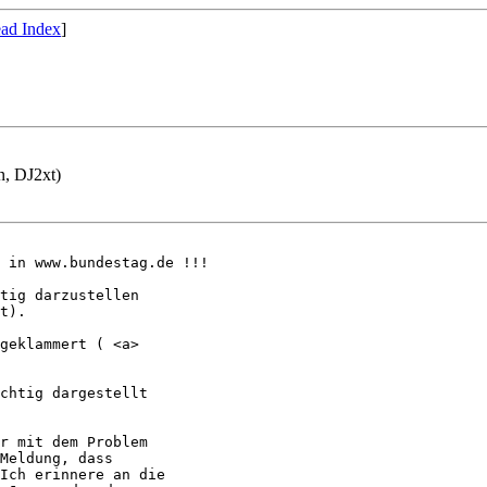
ad Index
]
n, DJ2xt)
 in www.bundestag.de !!!

tig darzustellen

t).

geklammert ( <a>

chtig dargestellt

r mit dem Problem

Meldung, dass

Ich erinnere an die
