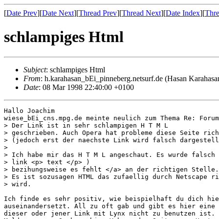
[
Date Prev
][
Date Next
][
Thread Prev
][
Thread Next
][
Date Index
][
Thre
schlampiges Html
Subject
: schlampiges Html
From
: h.karahasan_bEi_pinneberg.netsurf.de (Hasan Karahasa
Date
: 08 Mar 1998 22:40:00 +0100
Hallo Joachim

wiese_bEi_cns.mpg.de meinte neulich zum Thema Re: Forum
> Der Link ist in sehr schlampigen H T M L

> geschrieben. Auch Opera hat probleme diese Seite rich
> (jedoch erst der naechste Link wird falsch dargestell
>

> Ich habe mir das H T M L angeschaut. Es wurde falsch 
> link <p> text </p> )

> bezihungsweise es fehlt </a> an der richtigen Stelle.

> Es ist sozusagen HTML das zufaellig durch Netscape ri
> wird.

Ich finde es sehr positiv, wie beispielhaft du dich hie
auseinandersetzt. All zu oft gab und gibt es hier eine 
dieser oder jener Link mit Lynx nicht zu benutzen ist. 