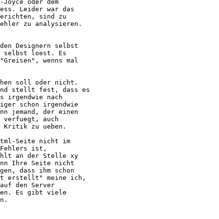
-Joyce oder dem

ess. Leider war das

erichten, sind zu

ehler zu analysieren.

den Designern selbst

 selbst loest. Es

"Greisen", wenns mal

hen soll oder nicht.

nd stellt fest, dass es

s irgendwie nach

iger schon irgendwie

nn jemand, der einen

 verfuegt, auch

 Kritik zu ueben.

tml-Seite nicht im

Fehlers ist,

hlt an der Stelle xy

nn Ihre Seite nicht

gen, dass ihm schon

t erstellt" meine ich,

auf den Server

en. Es gibt viele

n.
