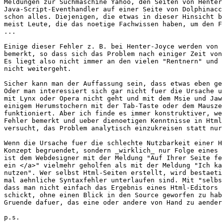
Meldungen zur Suchmaschine Yahoo, den Seiten von Henter
Java-Script-Eventhandler auf einer Seite von Dolphinacc
schon alles. Diejenigen, die etwas in dieser Hinsicht b
meist Leute, die das noetige Fachwissen haben, um den F
...

Einige dieser Fehler z. B. bei Henter-Joyce werden von 
bemerkt, so dass sich das Problem nach einiger Zeit von
Es liegt also nicht immer an den vielen "Rentnern" und 
nicht weitergeht.

Sicher kann man der Auffassung sein, dass etwas eben ge
Oder man interessiert sich gar nicht fuer die Ursache u
mit Lynx oder Opera nicht geht und mit dem Msie und Jaw
einigem Herumstochern mit der Tab-Taste oder dem Mausze
funktioniert. Aber ich finde es immer konstruktiver, we
Fehler bemerkt und ueber dienoetigen Kenntnisse in Html
versucht, das Problem analytisch einzukreisen statt nur
Wenn die Ursache fuer die schlechte Nutzbarkeit einer H
Konzept begruendet, sondern _wirklich_ nur Folge eines 
ist dem Webdesigner mit der Meldung "Auf Ihrer Seite fe
ein </a>" vielmehr geholfen als mit der Meldung "Ich ka
nutzen". Wer selbst Html-Seiten erstellt, wird bestaeti
mal aehnliche Syntaxfehler unterlaufen sind. Mit "selbs
dass man nicht einfach das Ergebnis eines Html-Editors 
schickt, ohne einen Blick in den Source geworfen zu hab
Gruende dafuer, das eine oder andere von Hand zu aender
p.s.
