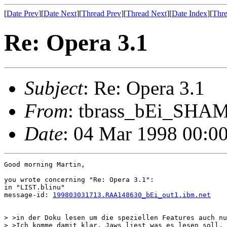
[
Date Prev
][
Date Next
][
Thread Prev
][
Thread Next
][
Date Index
][
Thre
Re: Opera 3.1
Subject
: Re: Opera 3.1
From
: tbrass_bEi_SHAM
Date
: 04 Mar 1998 00:0
Good morning Martin,

you wrote concerning "Re: Opera 3.1":

in "LIST.blinu"

message-id: 
199803031713.RAA148630_bEi_out1.ibm.net
> >in der Doku lesen um die speziellen Features auch nu
> >Ich komme damit klar, Jaws liest was es lesen soll, 