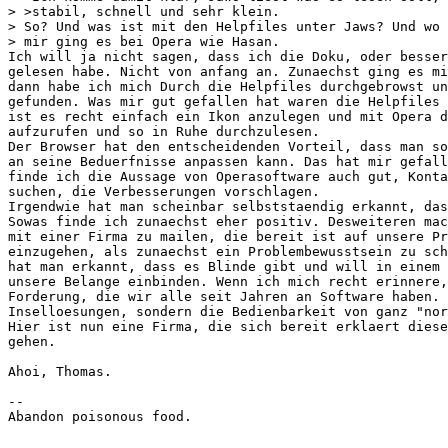
> >stabil, schnell und sehr klein.

> So? Und was ist mit den Helpfiles unter Jaws? Und wo 
> mir ging es bei Opera wie Hasan.

Ich will ja nicht sagen, dass ich die Doku, oder besser
gelesen habe. Nicht von anfang an. Zunaechst ging es mi
dann habe ich mich Durch die Helpfiles durchgebrowst un
gefunden. Was mir gut gefallen hat waren die Helpfiles 
ist es recht einfach ein Ikon anzulegen und mit Opera d
aufzurufen und so in Ruhe durchzulesen.

Der Browser hat den entscheidenden Vorteil, dass man so
an seine Beduerfnisse anpassen kann. Das hat mir gefall
finde ich die Aussage von Operasoftware auch gut, Konta
suchen, die Verbesserungen vorschlagen.

Irgendwie hat man scheinbar selbststaendig erkannt, das
Sowas finde ich zunaechst eher positiv. Desweiteren mac
mit einer Firma zu mailen, die bereit ist auf unsere Pr
einzugehen, als zunaechst ein Problembewusstsein zu sch
hat man erkannt, dass es Blinde gibt und will in einem 
unsere Belange einbinden. Wenn ich mich recht erinnere,
Forderung, die wir alle seit Jahren an Software haben. 
Inselloesungen, sondern die Bedienbarkeit von ganz "nor
Hier ist nun eine Firma, die sich bereit erklaert diese
gehen.

Ahoi, Thomas.

--

Abandon poisonous food.
