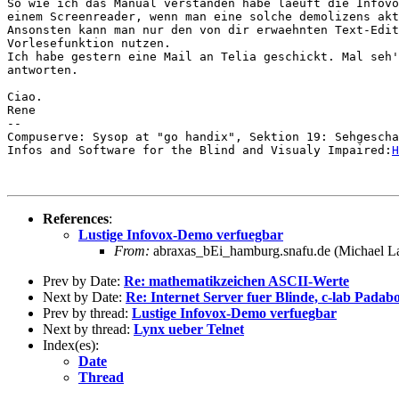
So wie ich das Manual verstanden habe laeuft die Infovo
einem Screenreader, wenn man eine solche demolizens akt
Ansonsten kann man nur den von dir erwaehnten Text-Edit
Vorlesefunktion nutzen.

Ich habe gestern eine Mail an Telia geschickt. Mal seh'
antworten.

Ciao.

Rene

--

Compuserve: Sysop at "go handix", Sektion 19: Sehgescha
Infos and Software for the Blind and Visualy Impaired:
H
References
:
Lustige Infovox-Demo verfuegbar
From:
abraxas_bEi_hamburg.snafu.de (Michael L
Prev by Date:
Re: mathematikzeichen ASCII-Werte
Next by Date:
Re: Internet Server fuer Blinde, c-lab Padab
Prev by thread:
Lustige Infovox-Demo verfuegbar
Next by thread:
Lynx ueber Telnet
Index(es):
Date
Thread