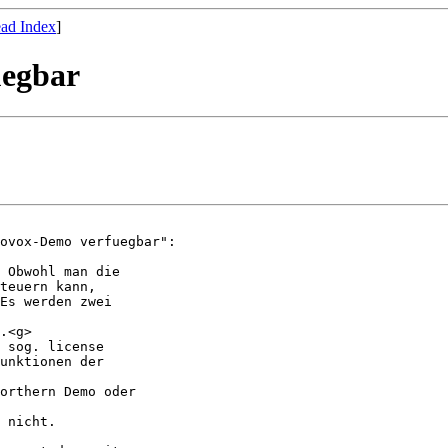
ad Index
]
uegbar
ovox-Demo verfuegbar":

 Obwohl man die

teuern kann,

Es werden zwei

.<g>

 sog. license

unktionen der

orthern Demo oder

 nicht.
