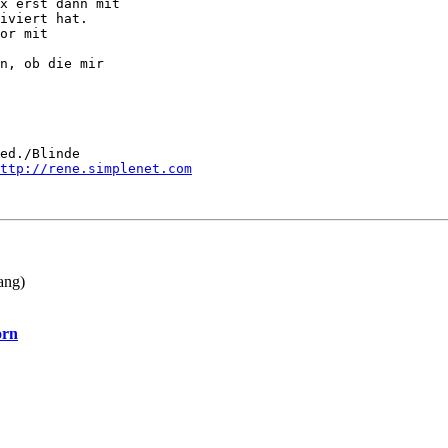
x erst dann mit

iviert hat.

or mit

n, ob die mir

ed./Blinde

ttp://rene.simplenet.com
ang)
orn