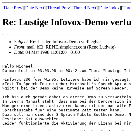
[
Date Prev
][
Date Next
][
Thread Prev
][
Thread Next
][
Date Index
][
Thre
Re: Lustige Infovox-Demo verf
Subject
: Re: Lustige Infovox-Demo verfuegbar
From
: mail_bEi_RENE.simplenet.com (Rene Ludwig)
Date
: 04 Mar 1998 11:01:00 +0100
Hallo Michael,

Du meintest am 03.03.98 um 00:42 zum Thema "Lustige Inf
>Infovox 230 fuer Win95. Letztere habe ich mir gesaugt.
>Text-To-Speech-Engine ueber Microsoft's Speech Api ans
>gibt's bei der Demo keine Hinweise auf Screen Reader. 
Ich bin auch gerade dabei an dieser Demo zu verzweifeln
Im user's Manual steht, dass man bei der Demoversion im
Manager eine lizens aktivieren kann, mit der man alle F
Sprachausgabe fuer eine bestimmte Zeit testen kann.

Dazu soll man eine der 3 Sprach-Pakete Southern Demo, N
Developer Kit auswaehlen.

Leider funktionierte die Aktivierung der Lizens bei mir