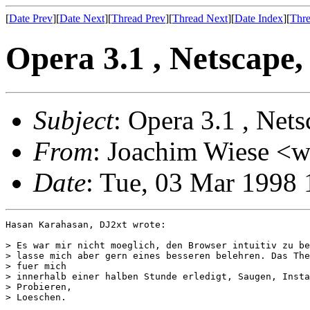
[
Date Prev
][
Date Next
][
Thread Prev
][
Thread Next
][
Date Index
][
Thre
Opera 3.1 , Netscape,
Subject
: Opera 3.1 , Nets
From
: Joachim Wiese <
Date
: Tue, 03 Mar 1998
Hasan Karahasan, DJ2xt wrote:

> Es war mir nicht moeglich, den Browser intuitiv zu be
> lasse mich aber gern eines besseren belehren. Das The
> fuer mich

> innerhalb einer halben Stunde erledigt, Saugen, Insta
> Probieren,

> Loeschen.
