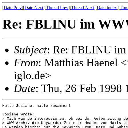
[
Date Prev
][
Date Next
][
Thread Prev
][
Thread Next
][
Date Index
][
Thre
Re: FBLINU im W
Subject
: Re: FBLINU 
From
: Matthias Haenel 
iglo.de>
Date
: Thu, 26 Feb 1998
Hallo Josiane, hallo zusammen!

Josiane wrote:

> Mich wuerde interessieren, ob bei der Aufbereitung de
> WWW-Archiv die Keywords:-Zeile im Header von Mails ei
Es werden hierbei nur die Keywords From, Date und Subje