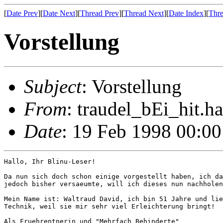
[
Date Prev
][
Date Next
][
Thread Prev
][
Thread Next
][
Date Index
][
Thre
Vorstellung
Subject
: Vorstellung
From
: traudel_bEi_hit.h
Date
: 19 Feb 1998 00:0
Hallo, Ihr Blinu-Leser!

Da nun sich doch schon einige vorgestellt haben, ich da
jedoch bisher versaeumte, will ich dieses nun nachholen
Mein Name ist: Waltraud David, ich bin 51 Jahre und lie
Technik, weil sie mir sehr viel Erleichterung bringt!

Als Fruehrentnerin und "Mehrfach Behinderte"
