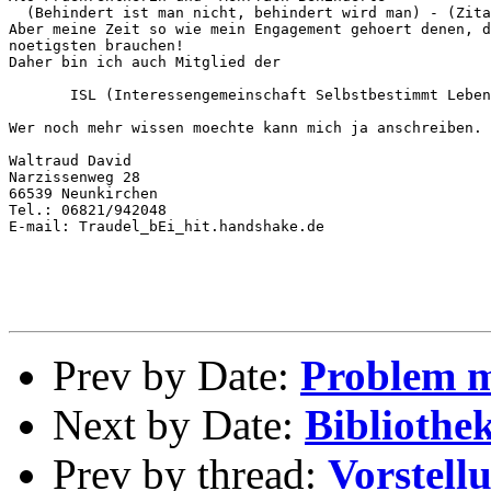
  (Behindert ist man nicht, behindert wird man) - (Zita
Aber meine Zeit so wie mein Engagement gehoert denen, d
noetigsten brauchen!

Daher bin ich auch Mitglied der

       ISL (Interessengemeinschaft Selbstbestimmt Leben
Wer noch mehr wissen moechte kann mich ja anschreiben.

Waltraud David

Narzissenweg 28

66539 Neunkirchen

Tel.: 06821/942048

E-mail: Traudel_bEi_hit.handshake.de

Prev by Date:
Problem m
Next by Date:
Bibliothe
Prev by thread:
Vorstell