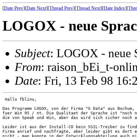
[
Date Prev
][
Date Next
][
Thread Prev
][
Thread Next
][
Date Index
][
Thre
LOGOX - neue Sprac
Subject
: LOGOX - neue 
From
: raison_bEi_t-onli
Date
: Fri, 13 Feb 98 16
 Hallo fblinu,

Das Programm LOGOX, von der Firma "G Data" aus Bochum, 
fuer Win 95 / nt. Die Qualitaet der Sprache ist "noch n
die von Speak und Win, aber das wird sich sicher noch a
Leider ist aus der Install-CD kein SSIL-Treiber zu find
Firma anrief und nachfragte, aber leider gibt es dort e
nicht - man konnte in der Entwicklungsabteilung auch ni