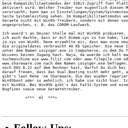
beim Kompatibilitaetsmodus der 32Bit-Zugriff fuer Platt
aktiviert wird. Welcher Treiber nun eigentlich diesen M
verursacht, kann man in Einstellungen/System/Systemsteu
Seite Systemleistung sehen. Im Kompatibilitaetsmodus we
Geraete nicht mit Win95-Treibern, sondern mit denen von
angesprochen, z. B. das CDROM-Laufwerk.

Ich wuerd's an Deiner Stelle mal mit Win95b probieren. 
ich auch dachte, dass er mit Himem.sys zu tun habe, lie
io.sys von Win95. Rene erzaehlte mir, dass man eine neu
die originaldatei verbraucht 40 Kb Speicher. Die neue I
unter dem Namen iosysger.exe in CompuServe, zu dem Du T
Wissens keinen Zugang hast. Naja, da wuerde ich halt ma
Suchmaschine wie www.filiz.com oder www.filepile.com od
www.shareware.com nach dem Namen iosysger.exe befragen.
noch DOS 6.22 auf dem Rechner hast, darfst Du dich bei 
darauf freuen, dass das Dual-Booting nicht mehr geht, a
gibt's laut Rene 'ne Shareware, die das wieder reparier
Win95boot oder so aehnlich, ich habe sie nicht hier. Ic
mit Win95a. Bei Win95b gibt's das Fat32-System und eine
Bugfixes sowie neue Geraetetreiber.

          <***  ml  ***>

Follow-Ups
: