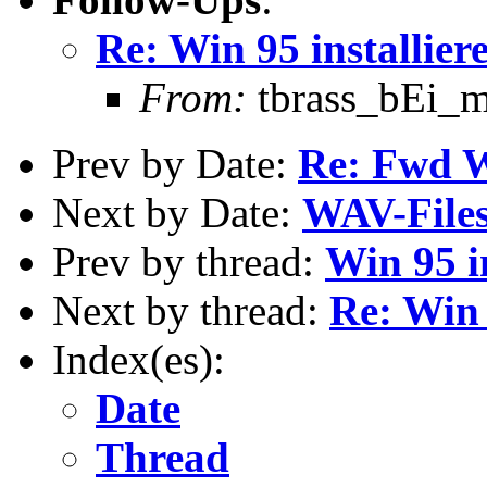
Re: Win 95 installier
From:
tbrass_bEi_ma
Prev by Date:
Re: Fwd W
Next by Date:
WAV-Files
Prev by thread:
Win 95 i
Next by thread:
Re: Win 
Index(es):
Date
Thread