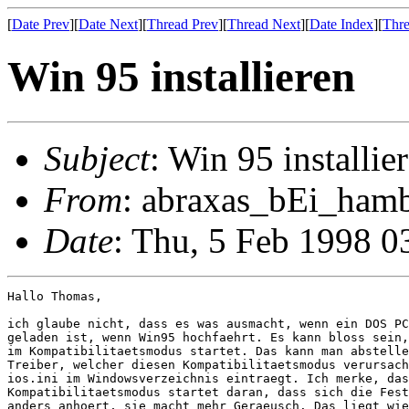
[
Date Prev
][
Date Next
][
Thread Prev
][
Thread Next
][
Date Index
][
Thre
Win 95 installieren
Subject
: Win 95 installie
From
: abraxas_bEi_hamb
Date
: Thu, 5 Feb 1998 
Hallo Thomas,

ich glaube nicht, dass es was ausmacht, wenn ein DOS PC
geladen ist, wenn Win95 hochfaehrt. Es kann bloss sein,
im Kompatibilitaetsmodus startet. Das kann man abstelle
Treiber, welcher diesen Kompatibilitaetsmodus verursach
ios.ini im Windowsverzeichnis eintraegt. Ich merke, das
Kompatibilitaetsmodus startet daran, dass sich die Fest
anders anhoert, sie macht mehr Geraeusch. Das liegt wie