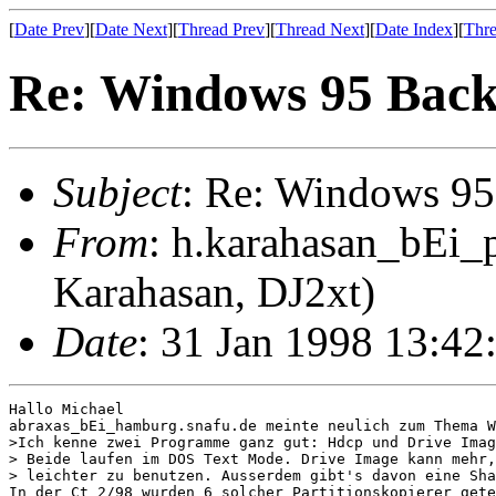
[
Date Prev
][
Date Next
][
Thread Prev
][
Thread Next
][
Date Index
][
Thre
Re: Windows 95 Back
Subject
: Re: Windows 95
From
: h.karahasan_bEi_
Karahasan, DJ2xt)
Date
: 31 Jan 1998 13:42
Hallo Michael

abraxas_bEi_hamburg.snafu.de meinte neulich zum Thema W
>Ich kenne zwei Programme ganz gut: Hdcp und Drive Imag
> Beide laufen im DOS Text Mode. Drive Image kann mehr,
> leichter zu benutzen. Ausserdem gibt's davon eine Sha
In der Ct 2/98 wurden 6 solcher Partitionskopierer gete