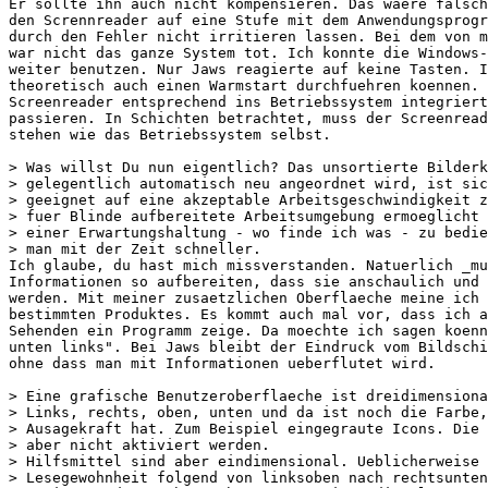
Er sollte ihn auch nicht kompensieren. Das waere falsch
den Scrennreader auf eine Stufe mit dem Anwendungsprogr
durch den Fehler nicht irritieren lassen. Bei dem von m
war nicht das ganze System tot. Ich konnte die Windows-
weiter benutzen. Nur Jaws reagierte auf keine Tasten. I
theoretisch auch einen Warmstart durchfuehren koennen. 
Screenreader entsprechend ins Betriebssystem integriert
passieren. In Schichten betrachtet, muss der Screenread
stehen wie das Betriebssystem selbst.

> Was willst Du nun eigentlich? Das unsortierte Bilderk
> gelegentlich automatisch neu angeordnet wird, ist sic
> geeignet auf eine akzeptable Arbeitsgeschwindigkeit z
> fuer Blinde aufbereitete Arbeitsumgebung ermoeglicht 
> einer Erwartungshaltung - wo finde ich was - zu bedie
> man mit der Zeit schneller.

Ich glaube, du hast mich missverstanden. Natuerlich _mu
Informationen so aufbereiten, dass sie anschaulich und 
werden. Mit meiner zusaetzlichen Oberflaeche meine ich 
bestimmten Produktes. Es kommt auch mal vor, dass ich a
Sehenden ein Programm zeige. Da moechte ich sagen koenn
unten links". Bei Jaws bleibt der Eindruck vom Bildschi
ohne dass man mit Informationen ueberflutet wird.

> Eine grafische Benutzeroberflaeche ist dreidimensiona
> Links, rechts, oben, unten und da ist noch die Farbe,
> Ausagekraft hat. Zum Beispiel eingegraute Icons. Die 
> aber nicht aktiviert werden.

> Hilfsmittel sind aber eindimensional. Ueblicherweise 
> Lesegewohnheit folgend von linksoben nach rechtsunten