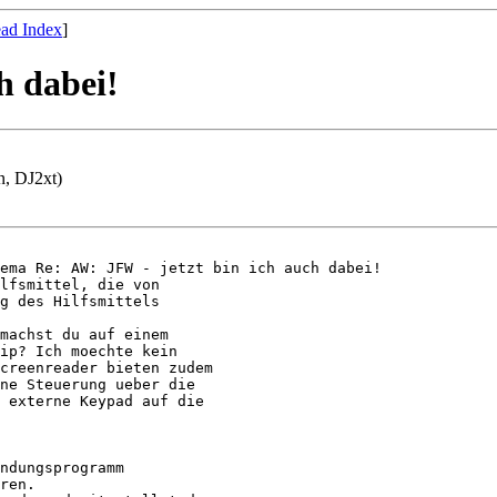
ad Index
]
h dabei!
n, DJ2xt)
ema Re: AW: JFW - jetzt bin ich auch dabei!

lfsmittel, die von

g des Hilfsmittels

machst du auf einem

ip? Ich moechte kein

creenreader bieten zudem

ne Steuerung ueber die

 externe Keypad auf die

ndungsprogramm

ren.
