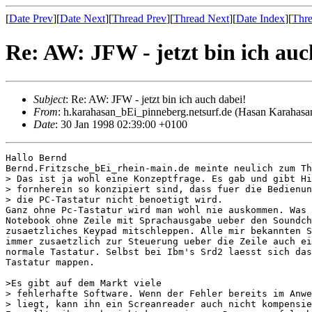
[
Date Prev
][
Date Next
][
Thread Prev
][
Thread Next
][
Date Index
][
Thre
Re: AW: JFW - jetzt bin ich auc
Subject
: Re: AW: JFW - jetzt bin ich auch dabei!
From
: h.karahasan_bEi_pinneberg.netsurf.de (Hasan Karahasa
Date
: 30 Jan 1998 02:39:00 +0100
Hallo Bernd

Bernd.Fritzsche_bEi_rhein-main.de meinte neulich zum Th
> Das ist ja wohl eine Konzeptfrage. Es gab und gibt Hi
> fornherein so konzipiert sind, dass fuer die Bedienun
> die PC-Tastatur nicht benoetigt wird.

Ganz ohne Pc-Tastatur wird man wohl nie auskommen. Was 
Notebook ohne Zeile mit Sprachausgabe ueber den Soundch
zusaetzliches Keypad mitschleppen. Alle mir bekannten S
immer zusaetzlich zur Steuerung ueber die Zeile auch ei
normale Tastatur. Selbst bei Ibm's Srd2 laesst sich das
Tastatur mappen.

>Es gibt auf dem Markt viele

> fehlerhafte Software. Wenn der Fehler bereits im Anwe
> liegt, kann ihn ein Screanreader auch nicht kompensie