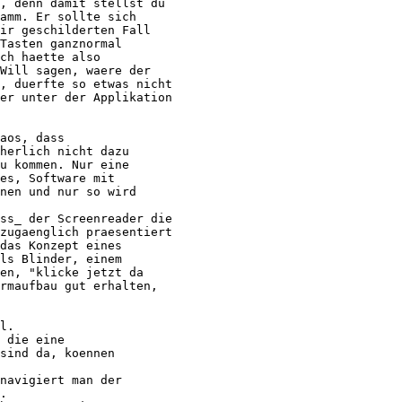
, denn damit stellst du

amm. Er sollte sich

ir geschilderten Fall

Tasten ganznormal

ch haette also

Will sagen, waere der

, duerfte so etwas nicht

er unter der Applikation

aos, dass

herlich nicht dazu

u kommen. Nur eine

es, Software mit

nen und nur so wird

ss_ der Screenreader die

zugaenglich praesentiert

das Konzept eines

ls Blinder, einem

en, "klicke jetzt da

rmaufbau gut erhalten,

l.

 die eine

sind da, koennen

navigiert man der

.
