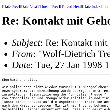
[
Date Prev
][
Date Next
][
Thread Prev
][
Thread Next
][
Date Index
][
Thre
Re: Kontakt mit Geho
Subject
: Re: Kontakt mit
From
: "Wolf-Dietrich T
Date
: Tue, 27 Jan 1998 
Eberhard und alle,

wir sollen doch nicht wieder zurueck zum "Mongoelchen" 
Down-Syndrom? Die Bezeichnung wurde uebrigens im 3. Rei
zusaetzlichen Stigmatisierung der "unnuetzen Fresser". 
von "Mongolismus" und "mongoloider Idiotie" in medizini
laesst einen Schluss auf die ungebrochene Tradition aer
nach dem Krieg schliessen. Mir ist nicht genau bekannt 
Selbsthilfe Blinder akzeptiert hat, dass auch geistig-b