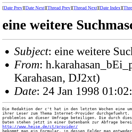
[
Date Prev
][
Date Next
][
Thread Prev
][
Thread Next
][
Date Index
][
Thre
eine weitere Suchmas
Subject
: eine weitere Su
From
: h.karahasan_bEi_
Karahasan, DJ2xt)
Date
: 24 Jan 1998 01:02
Die Redaktion der c't hat in den letzten Wochen eine um
ihrer Leser zum Thema Internet-Provider durchgefuehrt. 
problemlos an dieser Umfrage beteiligen. Die durch dies
http://www.heise.de/ct/provider/
bekommt man ein Formular, in dessen Felder man entweder