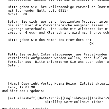
   Bitte geben Sie Ihre vollstaendige Vorwahl an (maxim
   mit fuehrender Null, z.B. 0511):

   07621_  OK

   Sofern Sie sich fuer einen bestimmten Provider inter
   Sie sich hier die Vorwahlbereiche ausgeben lassen, i
   Zugaenge unterhaelt. Eine Suche mit Wildcards ist ni
   zwischen Gross- und Kleinschrift wird nicht untersch
   Bitte geben Sie den Namen des Providers an:

   ________________________________________  OK

     __________________________________________________
   Falls Sie selbst Internetzugaenge fuer Privatkunden 
   Verzeichnis aufgenommen werden wollen, dann fuellen 
   Formular aus. Bitte informieren Sie uns auch ueber A
   Daten.

                                                       
     __________________________________________________
   [Home] Copyright Verlag Heinz Heise. Zuletzt aktuali
   Labs, 19.01.98

Und hier das Ergebnis:

   [aktuellesHeft][Heft-Archiv][EnglishPages][Treiber-S
                      akte][ftp-Service][News-Ticker]
