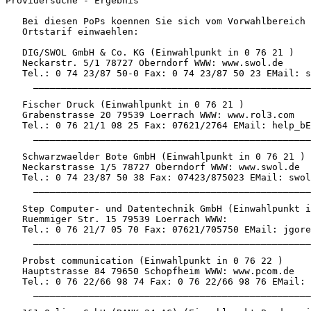
Providersuche - Ergebnis

   Bei diesen PoPs koennen Sie sich vom Vorwahlbereich 
   Ortstarif einwaehlen:

   DIG/SWOL GmbH & Co. KG (Einwahlpunkt in 0 76 21 )

   Neckarstr. 5/1 78727 Oberndorf WWW: www.swol.de

   Tel.: 0 74 23/87 50-0 Fax: 0 74 23/87 50 23 EMail: s
     __________________________________________________
   Fischer Druck (Einwahlpunkt in 0 76 21 )

   Grabenstrasse 20 79539 Loerrach WWW: www.rol3.com

   Tel.: 0 76 21/1 08 25 Fax: 07621/2764 EMail: help_bE
     __________________________________________________
   Schwarzwaelder Bote GmbH (Einwahlpunkt in 0 76 21 )

   Neckarstrasse 1/5 78727 Oberndorf WWW: www.swol.de

   Tel.: 0 74 23/87 50 38 Fax: 07423/875023 EMail: swol
     __________________________________________________
   Step Computer- und Datentechnik GmbH (Einwahlpunkt i
   Ruemmiger Str. 15 79539 Loerrach WWW:

   Tel.: 0 76 21/7 05 70 Fax: 07621/705750 EMail: jgore
     __________________________________________________
   Probst communication (Einwahlpunkt in 0 76 22 )

   Hauptstrasse 84 79650 Schopfheim WWW: www.pcom.de

   Tel.: 0 76 22/66 98 74 Fax: 0 76 22/66 98 76 EMail: 
     __________________________________________________