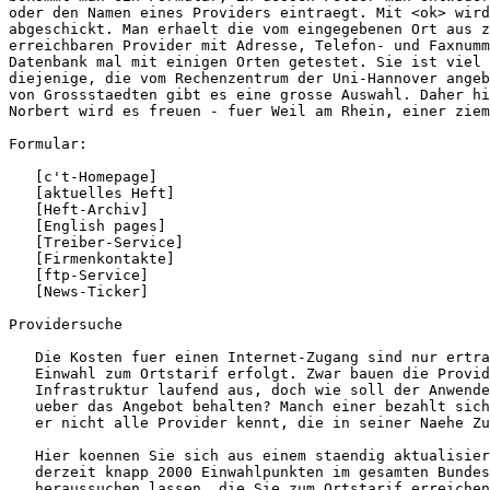
oder den Namen eines Providers eintraegt. Mit <ok> wird
abgeschickt. Man erhaelt die vom eingegebenen Ort aus z
erreichbaren Provider mit Adresse, Telefon- und Faxnumm
Datenbank mal mit einigen Orten getestet. Sie ist viel 
diejenige, die vom Rechenzentrum der Uni-Hannover angeb
von Grossstaedten gibt es eine grosse Auswahl. Daher hi
Norbert wird es freuen - fuer Weil am Rhein, einer ziem
Formular:

   [c't-Homepage]

   [aktuelles Heft]

   [Heft-Archiv]

   [English pages]

   [Treiber-Service]

   [Firmenkontakte]

   [ftp-Service]

   [News-Ticker]

Providersuche

   Die Kosten fuer einen Internet-Zugang sind nur ertra
   Einwahl zum Ortstarif erfolgt. Zwar bauen die Provid
   Infrastruktur laufend aus, doch wie soll der Anwende
   ueber das Angebot behalten? Manch einer bezahlt sich
   er nicht alle Provider kennt, die in seiner Naehe Zu
   Hier koennen Sie sich aus einem staendig aktualisier
   derzeit knapp 2000 Einwahlpunkten im gesamten Bundes
   heraussuchen lassen, die Sie zum Ortstarif erreichen