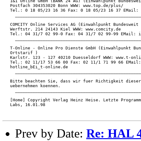
   1&1 Online GmbH (BANK 24 AG) (Einwahlpunkt Bundeswei
   Postfach 304353020 Bonn WWW: www.top.de/plus/

   Tel.: 0 18 05/23 16 36 Fax: 0 18 05/23 16 37 EMail:

     __________________________________________________
   COMCITY Online Services AG (Einwahlpunkt Bundesweit 
   Werftstr. 214 24143 Kiel WWW: www.comcity.de

   Tel.: 04 31/7 02 99-0 Fax: 04 31/7 02 99-99 EMail: i
     __________________________________________________
   T-Online - Online Pro Dienste GmbH (Einwahlpunkt Bun
   Ortstarif )

   Karlstr. 123 - 127 40210 Duesseldorf WWW: www.t-onli
   Tel.: 02 11/17 53 66 00 Fax: 02 11/1 71 99 66 EMail:

   hotline_bEi_t-online.de

     __________________________________________________
   Bitte beachten Sie, dass wir fuer Richtigkeit dieser
   uebernehmen koennen.

     __________________________________________________
   [Home] Copyright Verlag Heinz Heise. Letzte Programm
   Labs, 16.01.98

Prev by Date:
Re: HAL 4